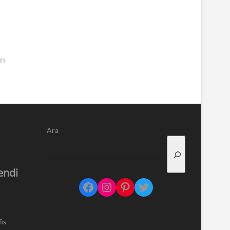
rı
Ara
endi
Facebook
Instagram
Pinterest
Twitter
is