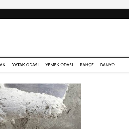
AK
YATAK ODASI
YEMEK ODASI
BAHÇE
BANYO