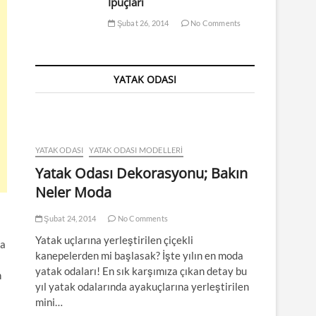
İpuçları
Şubat 26, 2014
No Comments
YATAK ODASI
YATAK ODASI
YATAK ODASI MODELLERI
Yatak Odası Dekorasyonu; Bakın
Neler Moda
Şubat 24, 2014
No Comments
Yatak uçlarına yerleştirilen çiçekli
ha
kanepelerden mi başlasak? İşte yılın en moda
yatak odaları! En sık karşımıza çıkan detay bu
n
yıl yatak odalarında ayakuçlarına yerleştirilen
mini…