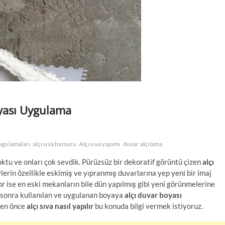
Boyası Uygulama
uygulamaları
alçı sıva hamuru
Alçı sıva yapımı
duvar alçılama
ktu ve onları çok sevdik. Pürüzsüz bir dekoratif görüntü çizen
alçı
lerin özellikle eskimiş ve yıpranmış duvarlarına yep yeni bir imaj
yor ise en eski mekanların bile dün yapılmış gibi yeni görünmelerine
sonra kullanılan ve uygulanan boyaya
alçı duvar boyası
den önce
alçı sıva nasıl yapılır
bu konuda bilgi vermek istiyoruz.