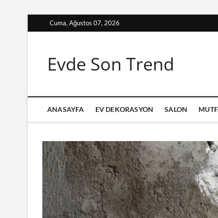
Skip
Cuma, Ağustos 07, 2026
to
content
Evde Son Trend
ANASAYFA
EV DEKORASYON
SALON
MUTF