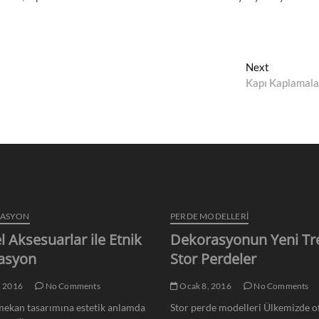
Next
Next
post:
Kapı Kaplamala
RASYON
PERDE MODELLERI
l Aksesuarlar ile Etnik
Dekorasyonun Yeni Tr
asyon
Stor Perdeler
, 2016
No Comments
Ocak 8, 2016
No Comments
ekan tasarımına estetik anlamda
Stor perde modelleri Ülkemizde of