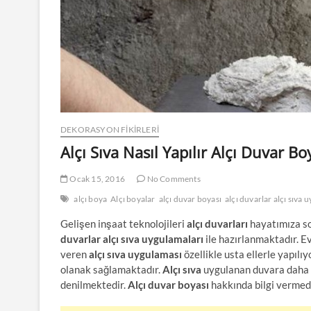
DEKORASYON FİKİRLERİ
Alçı Sıva Nasıl Yapılır Alçı Duvar 
Ocak 15, 2016
No Comments
alçı boya
Alçı boyalar
alçı duvar boyası
alçı duvarlar alçı sıva 
Gelişen inşaat teknolojileri
alçı duvarları
hayatımıza so
duvarlar alçı sıva uygulamaları
ile hazırlanmaktadır. Ev
veren
alçı sıva uygulaması
özellikle usta ellerle yapılı
olanak sağlamaktadır.
Alçı sıva
uygulanan duvara daha 
denilmektedir.
Alçı duvar boyası
hakkında bilgi verme