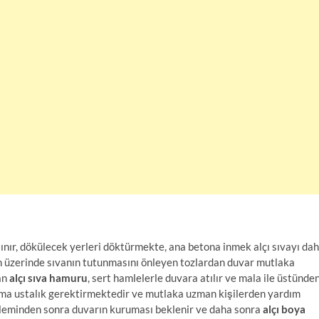
lınır, dökülecek yerleri döktürmekte, ana betona inmek alçı sıvayı da
 üzerinde sıvanın tutunmasını önleyen tozlardan duvar mutlaka
an
alçı sıva hamuru
, sert hamlelerle duvara atılır ve mala ile üstünde
ma ustalık gerektirmektedir ve mutlaka uzman kişilerden yardım
leminden sonra duvarın kuruması beklenir ve daha sonra
alçı boya