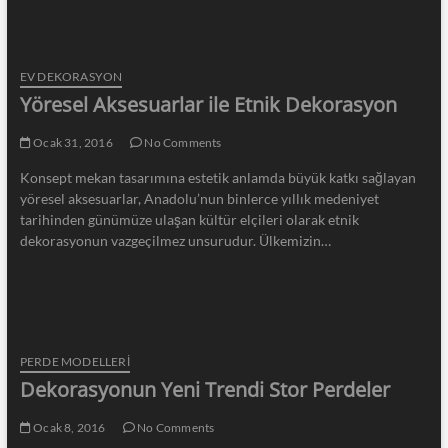
EV DEKORASYON
Yöresel Aksesuarlar ile Etnik Dekorasyon
Ocak 31, 2016
No Comments
Konsept mekan tasarımına estetik anlamda büyük katkı sağlayan
yöresel aksesuarlar, Anadolu’nun binlerce yıllık medeniyet
tarihinden günümüze ulaşan kültür elçileri olarak etnik
dekorasyonun vazgeçilmez unsurudur. Ülkemizin…
PERDE MODELLERI
Dekorasyonun Yeni Trendi Stor Perdeler
Ocak 8, 2016
No Comments