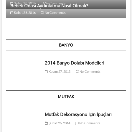
Şubat 28, 2016
No Comments
Bebek Odası Aydınlatma Nasıl Olmalı?
Şubat 26, 2016
No Comments
BANYO
2014 Banyo Dolabı Modelleri
Kasım 27, 2013
No Comments
MUTFAK
Mutfak Dekorasyonu İçin İpuçları
Şubat 26, 2014
No Comments