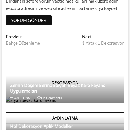
Bir dahaki sefere yorum yaptığımda kullanılmak üzere adımı,
e-posta adresimi ve web site adresimi bu tarayıcıya kaydet.
Yazı
Previous
Next
Previous
Next
post:
post:
Bahçe Düzenleme
1 Yatak 1 Dekorasyon
dolaşımı
DEKORASYON
Zemin Döşemelerinde Siyah Beyaz Karo Fayans
Uygulamaları
Ocak 4, 2022
No Comments
AYDINLATMA
Hol Dekorasyon Aplik Modelleri