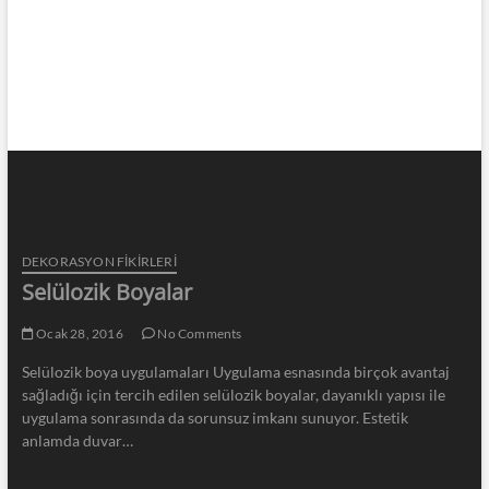
DEKORASYON FİKİRLERİ
Selülozik Boyalar
Ocak 28, 2016
No Comments
Selülozik boya uygulamaları Uygulama esnasında birçok avantaj
sağladığı için tercih edilen selülozik boyalar, dayanıklı yapısı ile
uygulama sonrasında da sorunsuz imkanı sunuyor. Estetik
anlamda duvar…