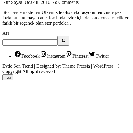
Nur Soysal
Ocak 8, 2016
No Comments
Stor perde modelleri Ülkemizde ofis dekorasyonu haricinde pek
fazla kullanılmayan ancak aslında evler için de son derece estetik ve
farklı bir seçenek olan stor perdeler…
Ara
Facebook
Instagram
Pinterest
Twitter
Evde Son Trend
| Designed by:
Theme Freesia
|
WordPress
| ©
Copyright All right reserved
Top