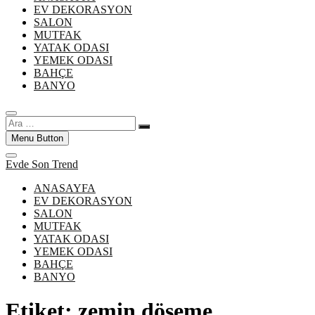
EV DEKORASYON
SALON
MUTFAK
YATAK ODASI
YEMEK ODASI
BAHÇE
BANYO
Ara
…
Menu Button
Evde Son Trend
ANASAYFA
EV DEKORASYON
SALON
MUTFAK
YATAK ODASI
YEMEK ODASI
BAHÇE
BANYO
Etiket:
zemin döşeme