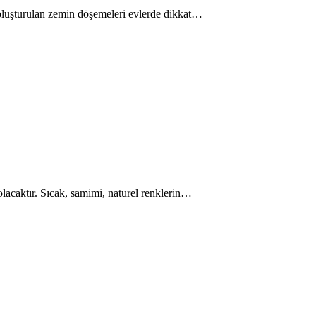
e oluşturulan zemin döşemeleri evlerde dikkat…
 olacaktır. Sıcak, samimi, naturel renklerin…