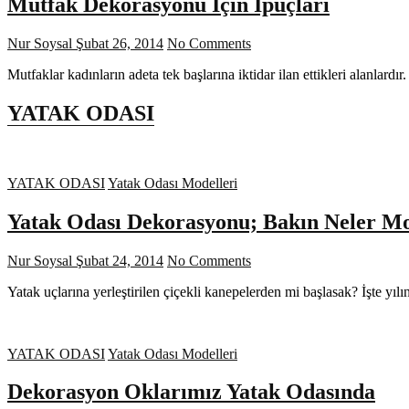
Mutfak Dekorasyonu İçin İpuçları
Nur Soysal
Şubat 26, 2014
No Comments
Mutfaklar kadınların adeta tek başlarına iktidar ilan ettikleri alanla
YATAK ODASI
YATAK ODASI
Yatak Odası Modelleri
Yatak Odası Dekorasyonu; Bakın Neler M
Nur Soysal
Şubat 24, 2014
No Comments
Yatak uçlarına yerleştirilen çiçekli kanepelerden mi başlasak? İşte yı
YATAK ODASI
Yatak Odası Modelleri
Dekorasyon Oklarımız Yatak Odasında