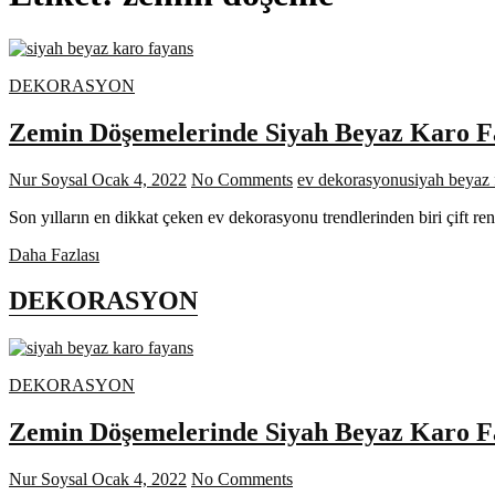
DEKORASYON
Zemin Döşemelerinde Siyah Beyaz Karo F
Nur Soysal
Ocak 4, 2022
No Comments
ev dekorasyonu
siyah beyaz
Son yılların en dikkat çeken ev dekorasyonu trendlerinden biri çift re
Zemin
Daha Fazlası
Döşemelerinde
Siyah
DEKORASYON
Beyaz
Karo
Fayans
Uygulamaları
DEKORASYON
Zemin Döşemelerinde Siyah Beyaz Karo F
Nur Soysal
Ocak 4, 2022
No Comments