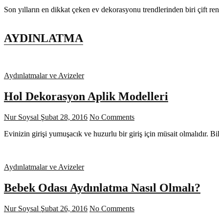
Son yılların en dikkat çeken ev dekorasyonu trendlerinden biri çift re
AYDINLATMA
Aydınlatmalar ve Avizeler
Hol Dekorasyon Aplik Modelleri
Nur Soysal
Şubat 28, 2016
No Comments
Evinizin girişi yumuşacık ve huzurlu bir giriş için müsait olmalıdır. B
Aydınlatmalar ve Avizeler
Bebek Odası Aydınlatma Nasıl Olmalı?
Nur Soysal
Şubat 26, 2016
No Comments