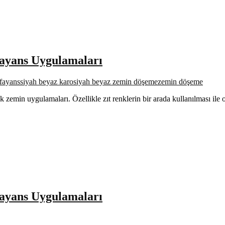
ayans Uygulamaları
 fayans
siyah beyaz karo
siyah beyaz zemin döşeme
zemin döşeme
nk zemin uygulamaları. Özellikle zıt renklerin bir arada kullanılması il
ayans Uygulamaları