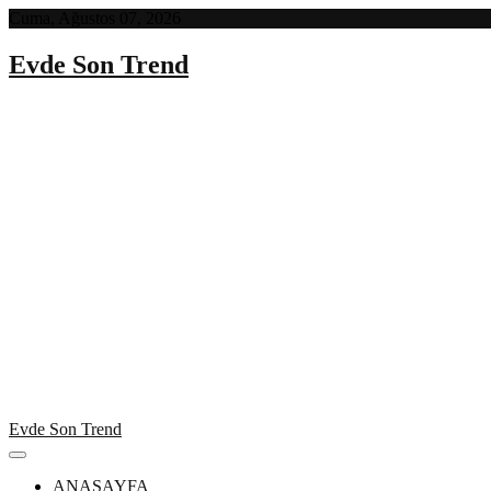
Skip
Cuma, Ağustos 07, 2026
to
content
Evde Son Trend
Evde Son Trend
ANASAYFA