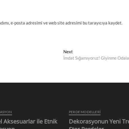
dımı, e-posta adresimi ve web site adresimi bu tarayıcıya kaydet.
Next
Next
post:
İmdat Sığamıyoruz! Giyinme Odala
RASYON
PERDE MODELLERI
l Aksesuarlar ile Etnik
Dekorasyonun Yeni Tr