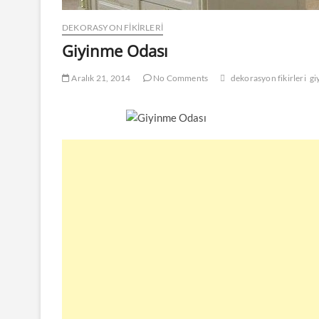
DEKORASYON FİKİRLERİ
Giyinme Odası
Aralık 21, 2014
No Comments
dekorasyon fikirleri
gi