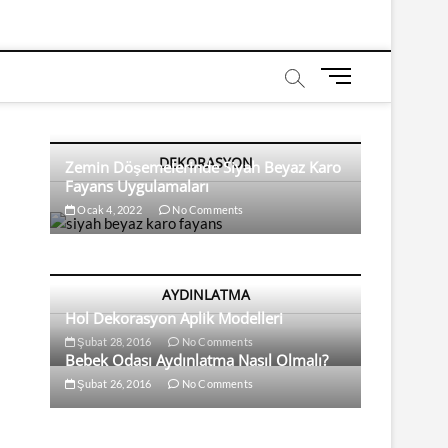
M
e
n
u
DEKORASYON
B
Zemin Döşemelerinde Siyah Beyaz Karo
Fayans Uygulamaları
u
t
Ocak 4, 2022
No Comments
t
o
n
AYDINLATMA
Hol Dekorasyon Aplik Modelleri
Şubat 28, 2016
No Comments
Bebek Odası Aydınlatma Nasıl Olmalı?
Şubat 26, 2016
No Comments