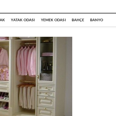
AK
YATAK ODASI
YEMEK ODASI
BAHÇE
BANYO