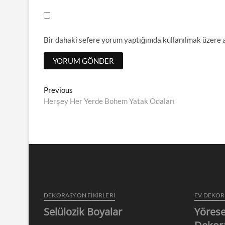
Bir dahaki sefere yorum yaptığımda kullanılmak üzere a
Yazı
Previous
Previous
post:
Herşey Her Yerde Bohem Yatak Odaları
dolaşımı
DEKORASYON FİKİRLERİ
EV DEKO
Selülozik Boyalar
Yörese