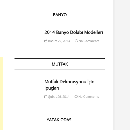
BANYO
2014 Banyo Dolabı Modelleri
Kasım 27, 2013
No Comments
MUTFAK
Mutfak Dekorasyonu İçin
İpuçları
Şubat 26, 2014
No Comments
YATAK ODASI