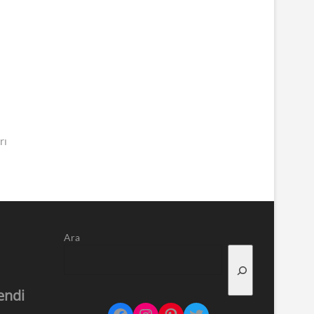
rı
Ara
endi