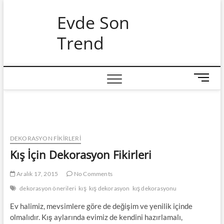
Skip
Evde Son
to
content
Trend
M
e
n
u
B
u
DEKORASYON FİKİRLERİ
t
Kış İçin Dekorasyon Fikirleri
t
o
Aralık 17, 2015
No Comments
n
dekorasyon önerileri
kış
kış dekorasyon
kış dekorasyonu
Ev halimiz, mevsimlere göre de değişim ve yenilik içinde
olmalıdır. Kış aylarında evimiz de kendini hazırlamalı,