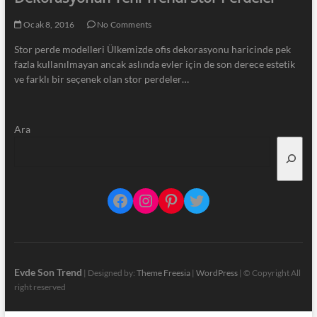
Ocak 8, 2016
No Comments
Stor perde modelleri Ülkemizde ofis dekorasyonu haricinde pek
fazla kullanılmayan ancak aslında evler için de son derece estetik
ve farklı bir seçenek olan stor perdeler…
Ara
Facebook
Instagram
Pinterest
Twitter
Evde Son Trend
| Designed by:
Theme Freesia
|
WordPress
| © Copyright All
right reserved