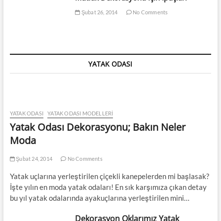
Şubat 26, 2014
No Comments
YATAK ODASI
YATAK ODASI
YATAK ODASI MODELLERI
Yatak Odası Dekorasyonu; Bakın Neler
Moda
Şubat 24, 2014
No Comments
Yatak uçlarına yerleştirilen çiçekli kanepelerden mi başlasak?
İşte yılın en moda yatak odaları! En sık karşımıza çıkan detay
bu yıl yatak odalarında ayakuçlarına yerleştirilen mini…
Dekorasyon Oklarımız Yatak