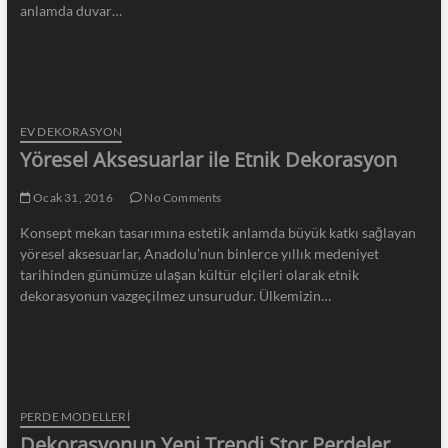
anlamda duvar…
EV DEKORASYON
Yöresel Aksesuarlar ile Etnik Dekorasyon
Ocak 31, 2016
No Comments
Konsept mekan tasarımına estetik anlamda büyük katkı sağlayan
yöresel aksesuarlar, Anadolu’nun binlerce yıllık medeniyet
tarihinden günümüze ulaşan kültür elçileri olarak etnik
dekorasyonun vazgeçilmez unsurudur. Ülkemizin…
PERDE MODELLERI
Dekorasyonun Yeni Trendi Stor Perdeler