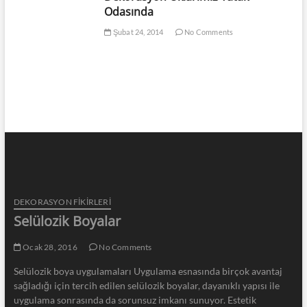
Odasında
Şubat 24, 2014
No Comments
DEKORASYON FİKİRLERİ
Selülozik Boyalar
Ocak 28, 2016
No Comments
Selülozik boya uygulamaları Uygulama esnasında birçok avantaj
sağladığı için tercih edilen selülozik boyalar, dayanıklı yapısı ile
uygulama sonrasında da sorunsuz imkanı sunuyor. Estetik