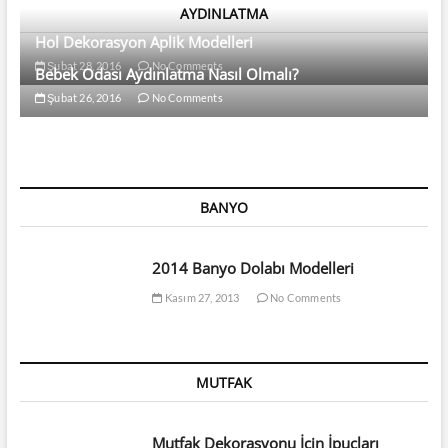
AYDINLATMA
Hol Dekorasyon Aplik Modelleri
Şubat 28, 2016
No Comments
Bebek Odası Aydınlatma Nasıl Olmalı?
Şubat 26, 2016
No Comments
BANYO
2014 Banyo Dolabı Modelleri
Kasım 27, 2013
No Comments
MUTFAK
Mutfak Dekorasyonu İçin İpuçları