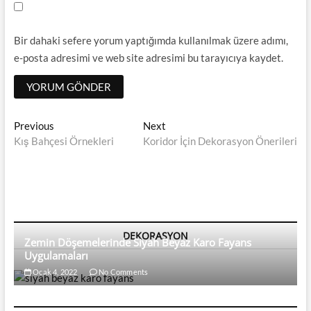
Bir dahaki sefere yorum yaptığımda kullanılmak üzere adımı,
e-posta adresimi ve web site adresimi bu tarayıcıya kaydet.
Yazı
Previous
Next
Previous
Next
post:
post:
Kış Bahçesi Örnekleri
Koridor İçin Dekorasyon Önerileri
dolaşımı
DEKORASYON
Zemin Döşemelerinde Siyah Beyaz Karo Fayans
Uygulamaları
Ocak 4, 2022
No Comments