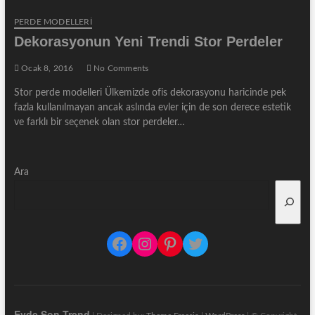
PERDE MODELLERI
Dekorasyonun Yeni Trendi Stor Perdeler
Ocak 8, 2016
No Comments
Stor perde modelleri Ülkemizde ofis dekorasyonu haricinde pek
fazla kullanılmayan ancak aslında evler için de son derece estetik
ve farklı bir seçenek olan stor perdeler…
Ara
Facebook
Instagram
Pinterest
Twitter
Evde Son Trend