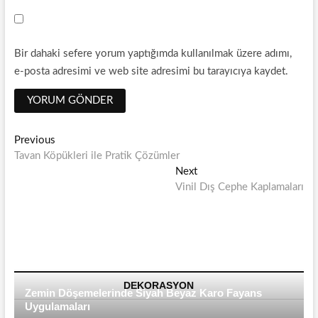
Bir dahaki sefere yorum yaptığımda kullanılmak üzere adımı,
e-posta adresimi ve web site adresimi bu tarayıcıya kaydet.
Yazı
Previous
Previous
post:
Tavan Köpükleri ile Pratik Çözümler
dolaşımı
Next
Next
post:
Vinil Dış Cephe Kaplamaları
DEKORASYON
Zemin Döşemelerinde Siyah Beyaz Karo Fayans
Uygulamaları