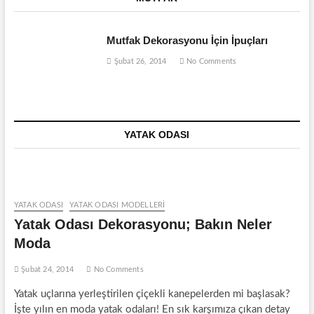
Mutfak Dekorasyonu İçin İpuçları
Şubat 26, 2014
No Comments
YATAK ODASI
YATAK ODASI
YATAK ODASI MODELLERI
Yatak Odası Dekorasyonu; Bakın Neler
Moda
Şubat 24, 2014
No Comments
Yatak uçlarına yerleştirilen çiçekli kanepelerden mi başlasak?
İşte yılın en moda yatak odaları! En sık karşımıza çıkan detay