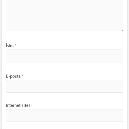
İsim
*
E-posta
*
İnternet sitesi