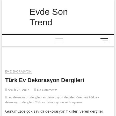
Skip
to
Evde Son
content
Trend
M
e
n
u
B
u
EV DEKORASYON
t
Türk Ev Dekorasyon Dergileri
t
o
Aralık 28, 2015
No Comments
n
ev dekorasyon dergileri
ev dekorasyon dergileri önerileri
türk ev
dekorasyon dergileri
Türk ev dekorasyonu renk uyumu
Günümüzde çok sayıda dekorasyon fikirleri veren dergiler