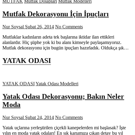
MUTFAK
Mutfak Dolapları
Mutfak Modelleri
Mutfak Dekorasyonu İçin İpuçları
Nur Soysal
Şubat 26, 2014
No Comments
Mutfaklar kadınların adeta tek başlarına iktidar ilan ettikleri
alanlardır. Hiç şüphe yok ki bu alanı kimseyle paylaşamıyoruz.
Mutfak dekorasyonu için bugün ipuçları hazırladık. Oldukça şık…
YATAK ODASI
YATAK ODASI
Yatak Odası Modelleri
Yatak Odası Dekorasyonu; Bakın Neler
Moda
Nur Soysal
Şubat 24, 2014
No Comments
Yatak uçlarına yerleştirilen çiçekli kanepelerden mi başlasak? İşte
yılın en moda yatak odaları! En sık karşımıza çıkan detay bu yıl