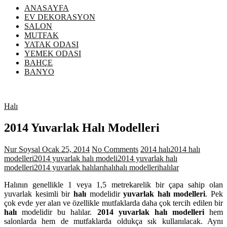
ANASAYFA
EV DEKORASYON
SALON
MUTFAK
YATAK ODASI
YEMEK ODASI
BAHÇE
BANYO
Halı
2014 Yuvarlak Halı Modelleri
Nur Soysal
Ocak 25, 2014
No Comments
2014 halı
2014 halı
modelleri
2014 yuvarlak halı modeli
2014 yuvarlak halı
modelleri
2014 yuvarlak halıları
halı
halı modelleri
halılar
Halının genellikle 1 veya 1,5 metrekarelik bir çapa sahip olan
yuvarlak kesimli bir
halı
modelidir
yuvarlak halı modelleri
. Pek
çok evde yer alan ve özellikle mutfaklarda daha çok tercih edilen bir
halı
modelidir bu halılar.
2014 yuvarlak halı modelleri
hem
salonlarda hem de mutfaklarda oldukça sık kullanılacak. Aynı