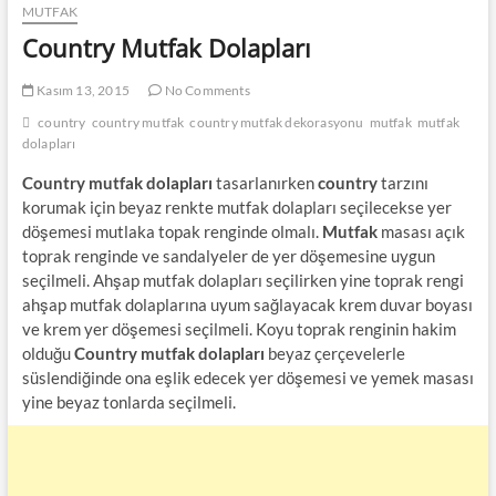
MUTFAK
Country Mutfak Dolapları
Kasım 13, 2015
No Comments
country
country mutfak
country mutfak dekorasyonu
mutfak
mutfak
dolapları
Country mutfak dolapları
tasarlanırken
country
tarzını
korumak için beyaz renkte mutfak dolapları seçilecekse yer
döşemesi mutlaka topak renginde olmalı.
Mutfak
masası açık
toprak renginde ve sandalyeler de yer döşemesine uygun
seçilmeli. Ahşap mutfak dolapları seçilirken yine toprak rengi
ahşap mutfak dolaplarına uyum sağlayacak krem duvar boyası
ve krem yer döşemesi seçilmeli. Koyu toprak renginin hakim
olduğu
Country mutfak dolapları
beyaz çerçevelerle
süslendiğinde ona eşlik edecek yer döşemesi ve yemek masası
yine beyaz tonlarda seçilmeli.