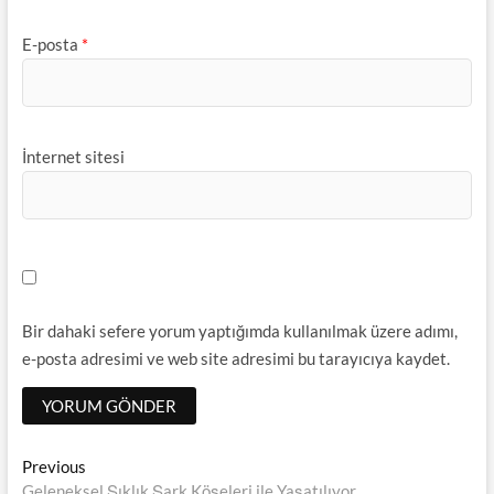
E-posta
*
İnternet sitesi
Bir dahaki sefere yorum yaptığımda kullanılmak üzere adımı,
e-posta adresimi ve web site adresimi bu tarayıcıya kaydet.
Yazı
Previous
Previous
post:
Geleneksel Şıklık Şark Köşeleri ile Yaşatılıyor