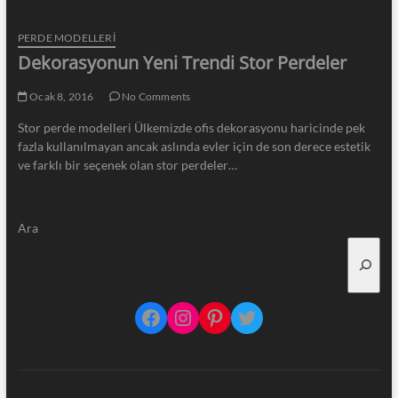
PERDE MODELLERI
Dekorasyonun Yeni Trendi Stor Perdeler
Ocak 8, 2016
No Comments
Stor perde modelleri Ülkemizde ofis dekorasyonu haricinde pek
fazla kullanılmayan ancak aslında evler için de son derece estetik
ve farklı bir seçenek olan stor perdeler…
Ara
Facebook
Instagram
Pinterest
Twitter