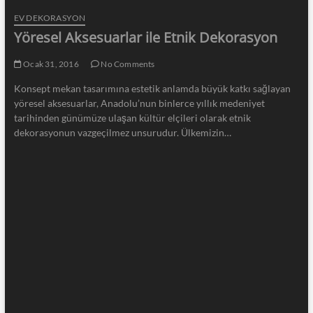
EV DEKORASYON
Yöresel Aksesuarlar ile Etnik Dekorasyon
Ocak 31, 2016
No Comments
Konsept mekan tasarımına estetik anlamda büyük katkı sağlayan
yöresel aksesuarlar, Anadolu’nun binlerce yıllık medeniyet
tarihinden günümüze ulaşan kültür elçileri olarak etnik
dekorasyonun vazgeçilmez unsurudur. Ülkemizin…