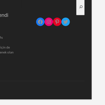
endi
Facebook
Instagram
Pinterest
Twitter
is
için de
çenek olan