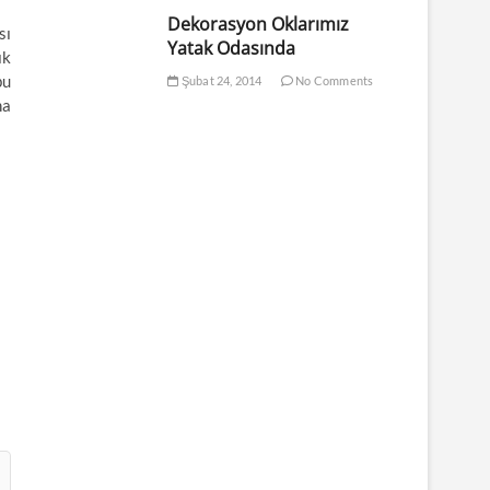
Dekorasyon Oklarımız
sı
Yatak Odasında
ık
bu
Şubat 24, 2014
No Comments
na