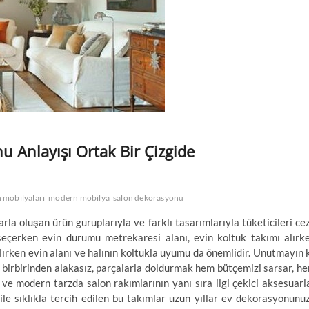
 Anlayışı Ortak Bir Çizgide
 mobilyaları
modern mobilya
salon dekorasyonu
rla oluşan ürün guruplarıyla ve farklı tasarımlarıyla tüketicileri ce
seçerken evin durumu metrekaresi alanı, evin koltuk takımı alırk
ırken evin alanı ve halının koltukla uyumu da önemlidir. Unutmayın k
 birbirinden alakasız, parçalarla doldurmak hem bütçemizi sarsar, h
k ve modern tarzda salon rakımlarının yanı sıra ilgi çekici aksesuarl
ile sıklıkla tercih edilen bu takımlar uzun yıllar ev dekorasyonunu