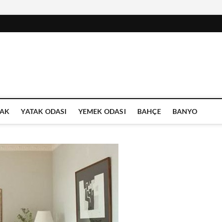
AK
YATAK ODASI
YEMEK ODASI
BAHÇE
BANYO