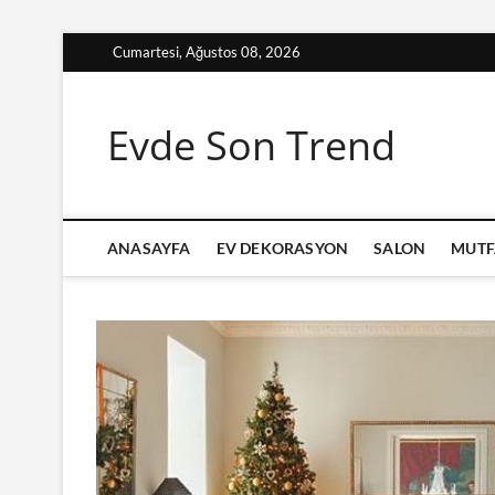
Skip
Cumartesi, Ağustos 08, 2026
to
content
Evde Son Trend
ANASAYFA
EV DEKORASYON
SALON
MUTF