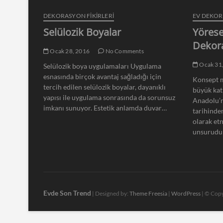
DEKORASYON FİKİRLERİ
EV DEKO
Selülozik Boyalar
Yörese
Dekor
Ocak 28, 2016
No Comments
Ocak 31
Selülozik boya uygulamaları Uygulama
esnasında birçok avantaj sağladığı için
Konsept m
tercih edilen selülozik boyalar, dayanıklı
büyük kat
yapısı ile uygulama sonrasında da sorunsuz
Anadolu’n
imkanı sunuyor. Estetik anlamda duvar…
tarihinde
olarak et
unsurudu
Evde Son Trend
| Designed by:
Theme Freesia
|
WordPress
| © Copy