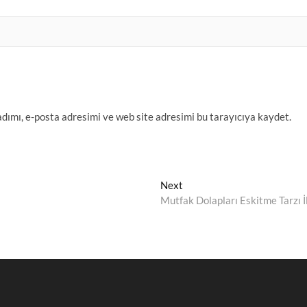
dımı, e-posta adresimi ve web site adresimi bu tarayıcıya kaydet.
Next
Next
post:
Mutfak Dolapları Eskitme Tarzı İ