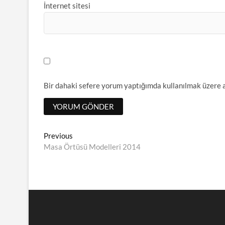
İnternet sitesi
Bir dahaki sefere yorum yaptığımda kullanılmak üzere a
Yazı
Previous
Previous
post:
Masa Örtüsü Modelleri 2014
dolaşımı