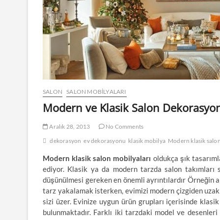
SALON
SALON MOBILYALARI
Modern ve Klasik Salon Dekorasyonu
Aralık 28, 2013
No Comments
dekorasyon
ev dekorasyonu
klasik mobilya
Modern klasik salon
Modern klasik salon mobilyaları
oldukça şık tasarımla
ediyor. Klasik ya da modern tarzda salon takımları 
düşünülmesi gereken en önemli ayrıntılardır Örneğin al
tarz yakalamak isterken, evimizi modern çizgiden uzak
sizi üzer. Evinize uygun ürün grupları içerisinde klasi
bulunmaktadır. Farklı iki tarzdaki model ve desenleri 