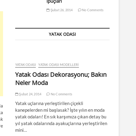
İpuçları
Şubat 26, 2014
No Comments
YATAK ODASI
YATAK ODASI
YATAK ODASI MODELLERI
Yatak Odası Dekorasyonu; Bakın
Neler Moda
Şubat 24, 2014
No Comments
Yatak uçlarına yerleştirilen çiçekli
la
kanepelerden mi başlasak? İşte yılın en moda
ça
yatak odaları! En sık karşımıza çıkan detay bu
ak
yıl yatak odalarında ayakuçlarına yerleştirilen
re
mini…