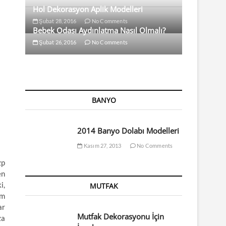
Hol Dekorasyon Aplik Modelleri
Şubat 28, 2016
No Comments
Bebek Odası Aydınlatma Nasıl Olmalı?
Şubat 26, 2016
No Comments
BANYO
2014 Banyo Dolabı Modelleri
Kasım 27, 2013
No Comments
zp
en
i,
MUTFAK
em
ar
Mutfak Dekorasyonu İçin
za