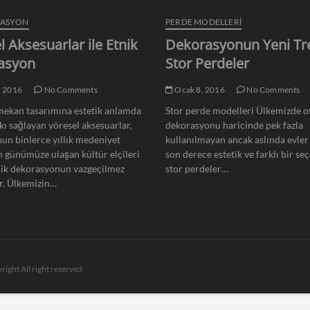
RASYON
PERDE MODELLERI
l Aksesuarlar ile Etnik
Dekorasyonun Yeni Tr
asyon
Stor Perdeler
, 2016
No Comments
Ocak 8, 2016
No Comments
ekan tasarımına estetik anlamda
Stor perde modelleri Ülkemizde of
kı sağlayan yöresel aksesuarlar,
dekorasyonu haricinde pek fazla
un binlerce yıllık medeniyet
kullanılmayan ancak aslında evler 
n günümüze ulaşan kültür elçileri
son derece estetik ve farklı bir se
nik dekorasyonun vazgeçilmez
stor perdeler…
r. Ülkemizin…
right All right reserved