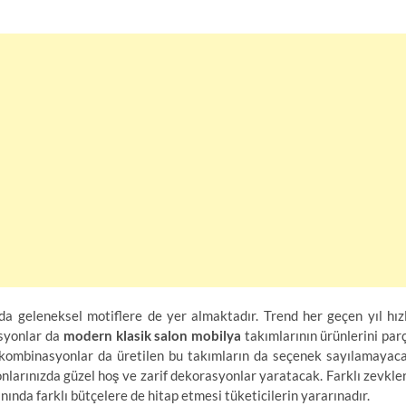
 geleneksel motiflere de yer almaktadır. Trend her geçen yıl hız
asyonlar da
modern klasik salon mobilya
takımlarının ürünlerini par
ve kombinasyonlar da üretilen bu takımların da seçenek sayılamayac
onlarınızda güzel hoş ve zarif dekorasyonlar yaratacak. Farklı zevkle
nda farklı bütçelere de hitap etmesi tüketicilerin yararınadır.