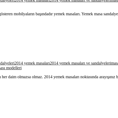
alyeleri
2014 yemek masaları
2014 yemek masaları ve sandalyeleri
mas
ık gösteren mobilyaların başındadır yemek masaları. Yemek masa sandal
alyeleri
2014 yemek masaları
2014 yemek masaları ve sandalyeleri
mas
sı modelleri
 her daim olmazsa olmaz. 2014 yemek masaları noktasında arayışınız b