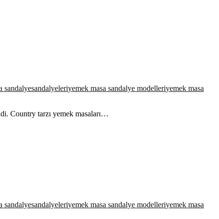
a sandalye
sandalyeleri
yemek masa sandalye modelleri
yemek masa
endi. Country tarzı yemek masaları…
a sandalye
sandalyeleri
yemek masa sandalye modelleri
yemek masa