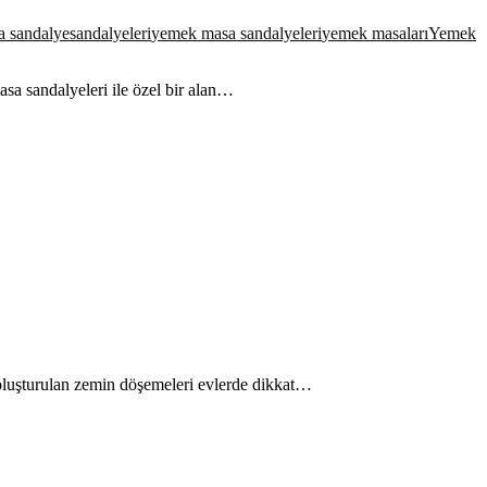
a sandalye
sandalyeleri
yemek masa sandalyeleri
yemek masaları
Yemek
sa sandalyeleri ile özel bir alan…
e oluşturulan zemin döşemeleri evlerde dikkat…