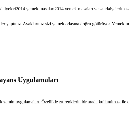
alyeleri
2014 yemek masaları
2014 yemek masaları ve sandalyeleri
mas
ler yaptınız. Ayaklarınız sizi yemek odasına doğru götürüyor. Yemek ma
ayans Uygulamaları
nk zemin uygulamaları. Özellikle zıt renklerin bir arada kullanılması il