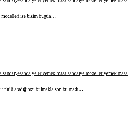
a sandalye
sandalyeleri
yemek masa sandalye modelleri
yemek masa
ye modelleri ise bizim bugün…
a sandalye
sandalyeleri
yemek masa sandalye modelleri
yemek masa
ir türlü aradığınızı bulmakla son bulmadı…