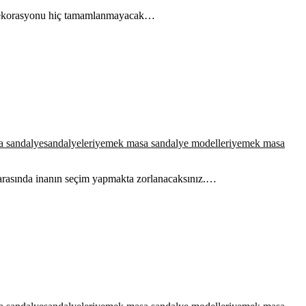
n dekorasyonu hiç tamamlanmayacak…
a sandalye
sandalyeleri
yemek masa sandalye modelleri
yemek masa
 arasında inanın seçim yapmakta zorlanacaksınız.…