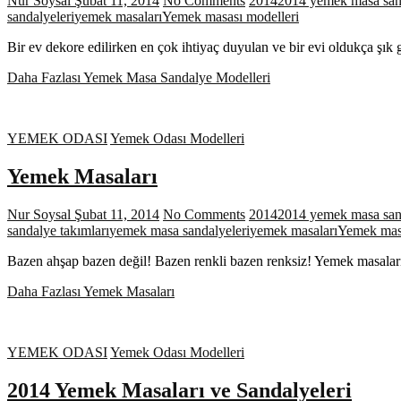
Nur Soysal
Şubat 11, 2014
No Comments
2014
2014 yemek masa sand
sandalyeleri
yemek masaları
Yemek masası modelleri
Bir ev dekore edilirken en çok ihtiyaç duyulan ve bir evi oldukça ş
Daha Fazlası
Yemek Masa Sandalye Modelleri
YEMEK ODASI
Yemek Odası Modelleri
Yemek Masaları
Nur Soysal
Şubat 11, 2014
No Comments
2014
2014 yemek masa sand
sandalye takımları
yemek masa sandalyeleri
yemek masaları
Yemek masa
Bazen ahşap bazen değil! Bazen renkli bazen renksiz! Yemek masaları
Daha Fazlası
Yemek Masaları
YEMEK ODASI
Yemek Odası Modelleri
2014 Yemek Masaları ve Sandalyeleri