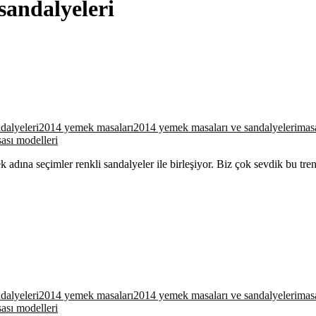
sandalyeleri
alyeleri
2014 yemek masaları
2014 yemek masaları ve sandalyeleri
mas
sı modelleri
 adına seçimler renkli sandalyeler ile birleşiyor. Biz çok sevdik bu tr
alyeleri
2014 yemek masaları
2014 yemek masaları ve sandalyeleri
mas
sı modelleri