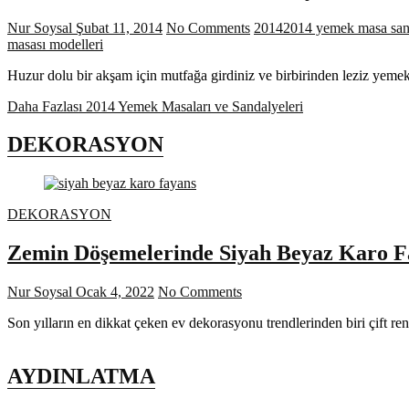
Nur Soysal
Şubat 11, 2014
No Comments
2014
2014 yemek masa sand
masası modelleri
Huzur dolu bir akşam için mutfağa girdiniz ve birbirinden leziz yemek
Daha Fazlası
2014 Yemek Masaları ve Sandalyeleri
DEKORASYON
DEKORASYON
Zemin Döşemelerinde Siyah Beyaz Karo F
Nur Soysal
Ocak 4, 2022
No Comments
Son yılların en dikkat çeken ev dekorasyonu trendlerinden biri çift re
AYDINLATMA