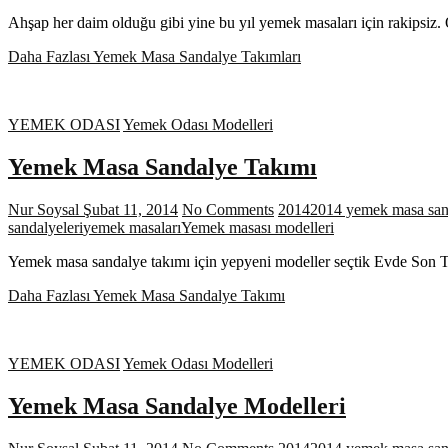
Ahşap her daim olduğu gibi yine bu yıl yemek masaları için rakips
Daha Fazlası
Yemek Masa Sandalye Takımları
YEMEK ODASI
Yemek Odası Modelleri
Yemek Masa Sandalye Takımı
Nur Soysal
Şubat 11, 2014
No Comments
2014
2014 yemek masa sand
sandalyeleri
yemek masaları
Yemek masası modelleri
Yemek masa sandalye takımı için yepyeni modeller seçtik Evde Son Tr
Daha Fazlası
Yemek Masa Sandalye Takımı
YEMEK ODASI
Yemek Odası Modelleri
Yemek Masa Sandalye Modelleri