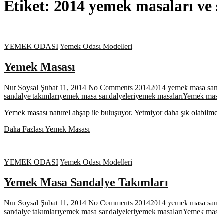
Etiket:
2014 yemek masaları ve 
YEMEK ODASI
Yemek Odası Modelleri
Yemek Masası
Nur Soysal
Şubat 11, 2014
No Comments
2014
2014 yemek masa sand
sandalye takımları
yemek masa sandalyeleri
yemek masaları
Yemek masa
Yemek masası naturel ahşap ile buluşuyor. Yetmiyor daha şık olabilmek
Daha Fazlası
Yemek Masası
YEMEK ODASI
Yemek Odası Modelleri
Yemek Masa Sandalye Takımları
Nur Soysal
Şubat 11, 2014
No Comments
2014
2014 yemek masa sand
sandalye takımları
yemek masa sandalyeleri
yemek masaları
Yemek masa