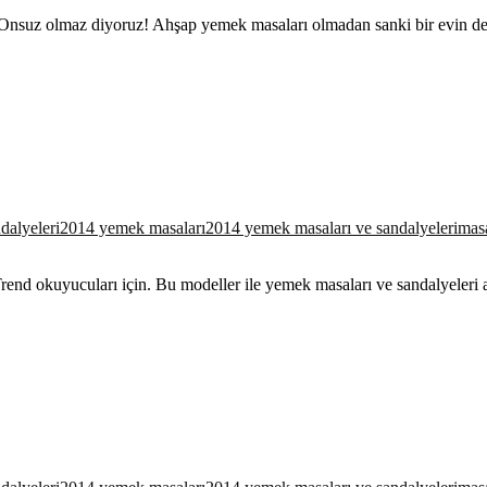
iz. Onsuz olmaz diyoruz! Ahşap yemek masaları olmadan sanki bir evi
alyeleri
2014 yemek masaları
2014 yemek masaları ve sandalyeleri
mas
end okuyucuları için. Bu modeller ile yemek masaları ve sandalyeleri