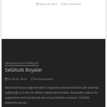
Şubat 24, 2014
No Comments
DEKORASYON FİKİRLERİ
Selülozik Boyalar
Ocak 28, 2016
No Comments
Selülozik boya uygulamaları Uygulama esnasında birçok avantaj
sağladığı için tercih edilen selülozik boyalar, dayanıklı yapısı ile
uygulama sonrasında da sorunsuz imkanı sunuyor. Estetik
anlamda duvar…