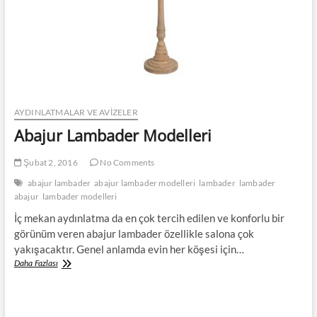
AYDINLATMALAR VE AVIZELER
Abajur Lambader Modelleri
Şubat 2, 2016
No Comments
abajur lambader
abajur lambader modelleri
lambader
lambader
abajur
lambader modelleri
İç mekan aydınlatma da en çok tercih edilen ve konforlu bir
görünüm veren abajur lambader özellikle salona çok
yakışacaktır. Genel anlamda evin her köşesi için…
Abajur
Daha Fazlası
Lambader
Modelleri