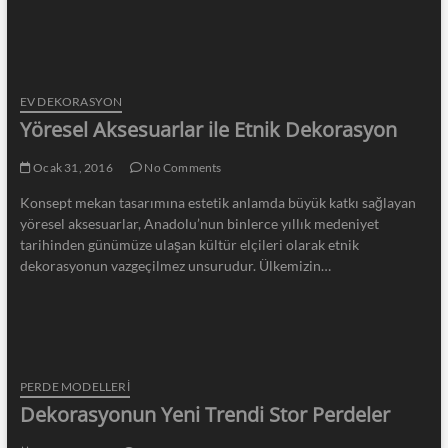
EV DEKORASYON
Yöresel Aksesuarlar ile Etnik Dekorasyon
Ocak 31, 2016
No Comments
Konsept mekan tasarımına estetik anlamda büyük katkı sağlayan
yöresel aksesuarlar, Anadolu’nun binlerce yıllık medeniyet
tarihinden günümüze ulaşan kültür elçileri olarak etnik
dekorasyonun vazgeçilmez unsurudur. Ülkemizin…
PERDE MODELLERI
Dekorasyonun Yeni Trendi Stor Perdeler