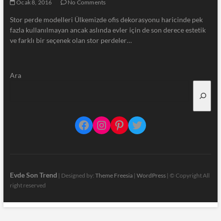
Ocak 8, 2016
No Comments
Stor perde modelleri Ülkemizde ofis dekorasyonu haricinde pek
fazla kullanılmayan ancak aslında evler için de son derece estetik
ve farklı bir seçenek olan stor perdeler…
Ara
Facebook
Instagram
Pinterest
Twitter
Evde Son Trend
| Designed by:
Theme Freesia
|
WordPress
| © Copyright All
right reserved