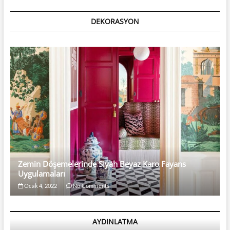
DEKORASYON
Zemin Döşemelerinde Siyah Beyaz Karo Fayans
Uygulamaları
Ocak 4, 2022
No Comments
AYDINLATMA