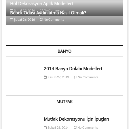
Hol Dekorasyon Aplik Modelleri
Şubat 28, 2016
No Comments
Bebek Odası Aydınlatma Nasıl Olmalı?
Şubat 26, 2016
No Comments
BANYO
2014 Banyo Dolabı Modelleri
Kasım 27, 2013
No Comments
MUTFAK
Mutfak Dekorasyonu İçin İpuçları
Şubat 26, 2014
No Comments