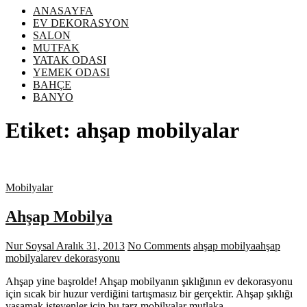
ANASAYFA
EV DEKORASYON
SALON
MUTFAK
YATAK ODASI
YEMEK ODASI
BAHÇE
BANYO
Etiket:
ahşap mobilyalar
Mobilyalar
Ahşap Mobilya
Nur Soysal
Aralık 31, 2013
No Comments
ahşap mobilya
ahşap
mobilyalar
ev dekorasyonu
Ahşap yine başrolde! Ahşap mobilyanın şıklığının ev dekorasyonu
için sıcak bir huzur verdiğini tartışmasız bir gerçektir. Ahşap şıklığı
yaşamak isteyenler için bu tarz mobilyalar mutlaka…