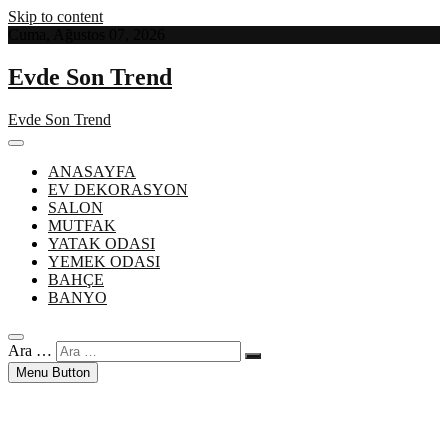
Skip to content
Cuma, Ağustos 07, 2026
Evde Son Trend
Evde Son Trend
ANASAYFA
EV DEKORASYON
SALON
MUTFAK
YATAK ODASI
YEMEK ODASI
BAHÇE
BANYO
Ara …
Menu Button