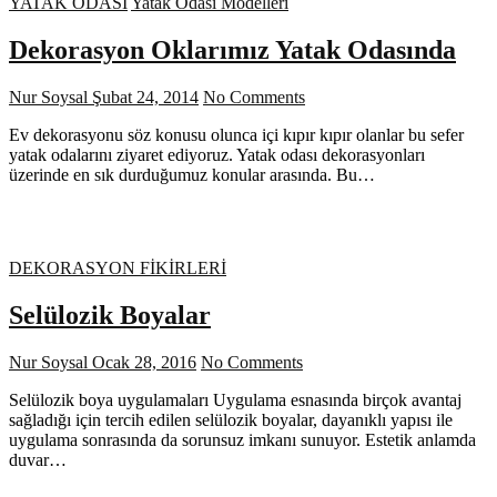
YATAK ODASI
Yatak Odası Modelleri
Dekorasyon Oklarımız Yatak Odasında
Nur Soysal
Şubat 24, 2014
No Comments
Ev dekorasyonu söz konusu olunca içi kıpır kıpır olanlar bu sefer
yatak odalarını ziyaret ediyoruz. Yatak odası dekorasyonları
üzerinde en sık durduğumuz konular arasında. Bu…
DEKORASYON FİKİRLERİ
Selülozik Boyalar
Nur Soysal
Ocak 28, 2016
No Comments
Selülozik boya uygulamaları Uygulama esnasında birçok avantaj
sağladığı için tercih edilen selülozik boyalar, dayanıklı yapısı ile
uygulama sonrasında da sorunsuz imkanı sunuyor. Estetik anlamda
duvar…