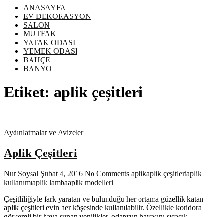
ANASAYFA
EV DEKORASYON
SALON
MUTFAK
YATAK ODASI
YEMEK ODASI
BAHÇE
BANYO
Etiket:
aplik çeşitleri
Aydınlatmalar ve Avizeler
Aplik Çeşitleri
Nur Soysal
Şubat 4, 2016
No Comments
aplik
aplik çeşitleri
aplik
kullanımı
aplik lamba
aplik modelleri
Çeşitliliğiyle fark yaratan ve bulunduğu her ortama güzellik katan
aplik çeşitleri evin her köşesinde kullanılabilir. Özellikle koridora
görkemli bir hava sunan yenilikler, odanızın havasını sıcacık…