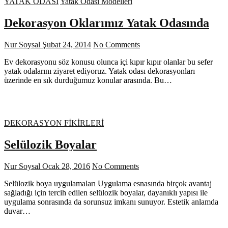
YATAK ODASI
Yatak Odası Modelleri
Dekorasyon Oklarımız Yatak Odasında
Nur Soysal
Şubat 24, 2014
No Comments
Ev dekorasyonu söz konusu olunca içi kıpır kıpır olanlar bu sefer
yatak odalarını ziyaret ediyoruz. Yatak odası dekorasyonları
üzerinde en sık durduğumuz konular arasında. Bu…
DEKORASYON FİKİRLERİ
Selülozik Boyalar
Nur Soysal
Ocak 28, 2016
No Comments
Selülozik boya uygulamaları Uygulama esnasında birçok avantaj
sağladığı için tercih edilen selülozik boyalar, dayanıklı yapısı ile
uygulama sonrasında da sorunsuz imkanı sunuyor. Estetik anlamda
duvar…