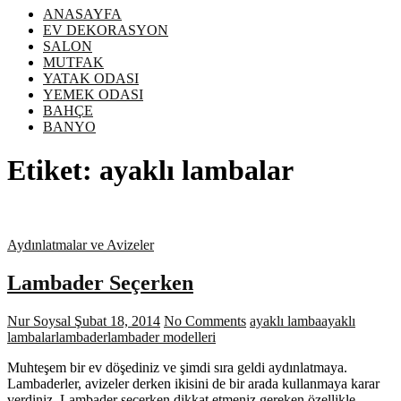
ANASAYFA
EV DEKORASYON
SALON
MUTFAK
YATAK ODASI
YEMEK ODASI
BAHÇE
BANYO
Etiket:
ayaklı lambalar
Aydınlatmalar ve Avizeler
Lambader Seçerken
Nur Soysal
Şubat 18, 2014
No Comments
ayaklı lamba
ayaklı
lambalar
lambader
lambader modelleri
Muhteşem bir ev döşediniz ve şimdi sıra geldi aydınlatmaya.
Lambaderler, avizeler derken ikisini de bir arada kullanmaya karar
verdiniz. Lambader seçerken dikkat etmeniz gereken özellikle…