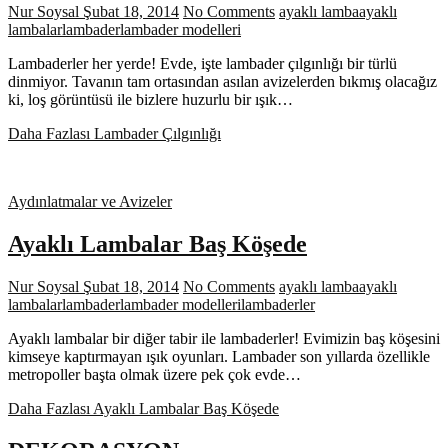
Nur Soysal
Şubat 18, 2014
No Comments
ayaklı lamba
ayaklı
lambalar
lambader
lambader modelleri
Lambaderler her yerde! Evde, işte lambader çılgınlığı bir türlü
dinmiyor. Tavanın tam ortasından asılan avizelerden bıkmış olacağız
ki, loş görüntüsü ile bizlere huzurlu bir ışık…
Daha Fazlası
Lambader Çılgınlığı
Aydınlatmalar ve Avizeler
Ayaklı Lambalar Baş Köşede
Nur Soysal
Şubat 18, 2014
No Comments
ayaklı lamba
ayaklı
lambalar
lambader
lambader modelleri
lambaderler
Ayaklı lambalar bir diğer tabir ile lambaderler! Evimizin baş köşesini
kimseye kaptırmayan ışık oyunları. Lambader son yıllarda özellikle
metropoller başta olmak üzere pek çok evde…
Daha Fazlası
Ayaklı Lambalar Baş Köşede