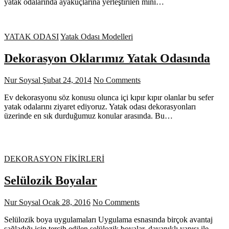
yatak odalarında ayakuçlarına yerleştirilen mini…
YATAK ODASI
Yatak Odası Modelleri
Dekorasyon Oklarımız Yatak Odasında
Nur Soysal
Şubat 24, 2014
No Comments
Ev dekorasyonu söz konusu olunca içi kıpır kıpır olanlar bu sefer
yatak odalarını ziyaret ediyoruz. Yatak odası dekorasyonları
üzerinde en sık durduğumuz konular arasında. Bu…
DEKORASYON FİKİRLERİ
Selülozik Boyalar
Nur Soysal
Ocak 28, 2016
No Comments
Selülozik boya uygulamaları Uygulama esnasında birçok avantaj
sağladığı için tercih edilen selülozik boyalar, dayanıklı yapısı ile