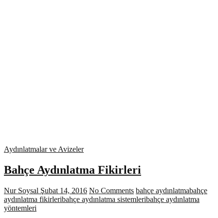
Aydınlatmalar ve Avizeler
Bahçe Aydınlatma Fikirleri
Nur Soysal
Şubat 14, 2016
No Comments
bahçe aydınlatma
bahçe
aydınlatma fikirleri
bahçe aydınlatma sistemleri
bahçe aydınlatma
yöntemleri