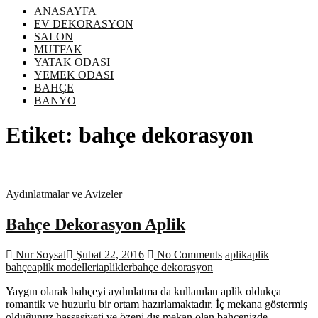
ANASAYFA
EV DEKORASYON
SALON
MUTFAK
YATAK ODASI
YEMEK ODASI
BAHÇE
BANYO
Etiket:
bahçe dekorasyon
Aydınlatmalar ve Avizeler
Bahçe Dekorasyon Aplik
Nur Soysal
Şubat 22, 2016
No Comments
aplik
aplik
bahçe
aplik modelleri
aplikler
bahçe dekorasyon
Yaygın olarak bahçeyi aydınlatma da kullanılan aplik oldukça
romantik ve huzurlu bir ortam hazırlamaktadır. İç mekana göstermiş
olduğunuz hassasiyeti ve özeni dış mekan olan bahçenizde…