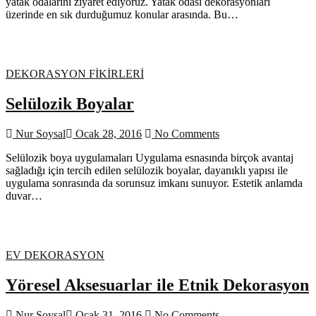
yatak odalarını ziyaret ediyoruz. Yatak odası dekorasyonları
üzerinde en sık durduğumuz konular arasında. Bu…
DEKORASYON FİKİRLERİ
Selülozik Boyalar
Nur Soysal
Ocak 28, 2016
No Comments
Selülozik boya uygulamaları Uygulama esnasında birçok avantaj
sağladığı için tercih edilen selülozik boyalar, dayanıklı yapısı ile
uygulama sonrasında da sorunsuz imkanı sunuyor. Estetik anlamda
duvar…
EV DEKORASYON
Yöresel Aksesuarlar ile Etnik Dekorasyon
Nur Soysal
Ocak 31, 2016
No Comments