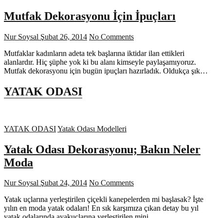
Mutfak Dekorasyonu İçin İpuçları
Nur Soysal
Şubat 26, 2014
No Comments
Mutfaklar kadınların adeta tek başlarına iktidar ilan ettikleri
alanlardır. Hiç şüphe yok ki bu alanı kimseyle paylaşamıyoruz.
Mutfak dekorasyonu için bugün ipuçları hazırladık. Oldukça şık…
YATAK ODASI
YATAK ODASI
Yatak Odası Modelleri
Yatak Odası Dekorasyonu; Bakın Neler
Moda
Nur Soysal
Şubat 24, 2014
No Comments
Yatak uçlarına yerleştirilen çiçekli kanepelerden mi başlasak? İşte
yılın en moda yatak odaları! En sık karşımıza çıkan detay bu yıl
yatak odalarında ayakuçlarına yerleştirilen mini…