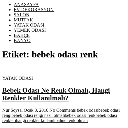
ANASAYFA
EV DEKORASYON
SALON
MUTFAK
YATAK ODASI
YEMEK ODASI
BAHÇE
BANYO
Etiket:
bebek odası renk
YATAK ODASI
Bebek Odası Ne Renk Olmalı, Hangi
Renkler Kullanılmalı?
Nur Soysal
Ocak 3, 2016
No Comments
bebek odası
bebek odası
rengi
bebek odası rengi nasıl olmalı
bebek odası renk
bebek odası
renkleri
hangi renkler kullanılmalı
ne renk olmalı