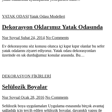
YATAK ODASI
Yatak Odası Modelleri
Dekorasyon Oklarımız Yatak Odasında
Nur Soysal
Şubat 24, 2014
No Comments
Ev dekorasyonu söz konusu olunca içi kıpır kıpır olanlar bu sefer
yatak odalarını ziyaret ediyoruz. Yatak odası dekorasyonları
üzerinde en sık durduğumuz konular arasında. Bu…
DEKORASYON FİKİRLERİ
Selülozik Boyalar
Nur Soysal
Ocak 28, 2016
No Comments
Selülozik boya uygulamaları Uygulama esnasında birçok avantaj
sağladığı için tercih edilen selülozik boyalar, dayanıklı yapısı ile