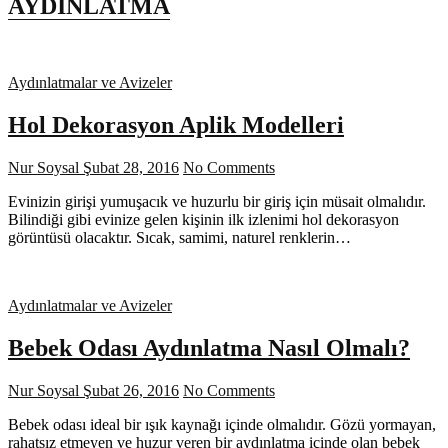
AYDINLATMA
Aydınlatmalar ve Avizeler
Hol Dekorasyon Aplik Modelleri
Nur Soysal
Şubat 28, 2016
No Comments
Evinizin girişi yumuşacık ve huzurlu bir giriş için müsait olmalıdır.
Bilindiği gibi evinize gelen kişinin ilk izlenimi hol dekorasyon
görüntüsü olacaktır. Sıcak, samimi, naturel renklerin…
Aydınlatmalar ve Avizeler
Bebek Odası Aydınlatma Nasıl Olmalı?
Nur Soysal
Şubat 26, 2016
No Comments
Bebek odası ideal bir ışık kaynağı içinde olmalıdır. Gözü yormayan,
rahatsız etmeyen ve huzur veren bir aydınlatma içinde olan bebek