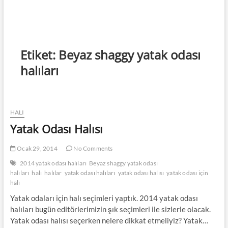
Etiket:
Beyaz shaggy yatak odası
halıları
HALI
Yatak Odası Halısı
Ocak 29, 2014
No Comments
2014 yatak odası halıları
Beyaz shaggy yatak odası
halıları
halı
halılar
yatak odası halıları
yatak odası halısı
yatak odası için
halı
Yatak odaları için halı seçimleri yaptık. 2014 yatak odası
halıları bugün editörlerimizin şık seçimleri ile sizlerle olacak.
Yatak odası halısı seçerken nelere dikkat etmeliyiz? Yatak…