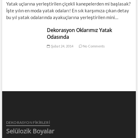
Yatak uçlarına yerleştirilen çiçekli kanepelerden mi başlasak?
İşte yılın en moda yatak odaları! En sık karşımıza çıkan detay
bu yıl yatak odalarında ayakuçlarına yerleştirilen mini…
Dekorasyon Oklarımız Yatak
Odasında
Şubat 24, 2014
No Comments
DEKORASYON FİKİRLERİ
Selülozik Boyalar