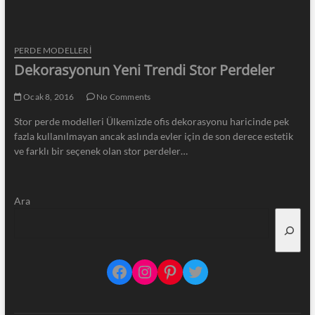
PERDE MODELLERI
Dekorasyonun Yeni Trendi Stor Perdeler
Ocak 8, 2016
No Comments
Stor perde modelleri Ülkemizde ofis dekorasyonu haricinde pek
fazla kullanılmayan ancak aslında evler için de son derece estetik
ve farklı bir seçenek olan stor perdeler…
Ara
Facebook
Instagram
Pinterest
Twitter