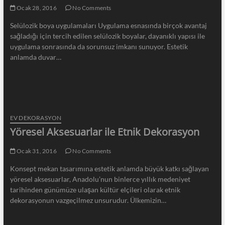
Ocak 28, 2016
No Comments
Selülozik boya uygulamaları Uygulama esnasında birçok avantaj
sağladığı için tercih edilen selülozik boyalar, dayanıklı yapısı ile
uygulama sonrasında da sorunsuz imkanı sunuyor. Estetik
anlamda duvar…
EV DEKORASYON
Yöresel Aksesuarlar ile Etnik Dekorasyon
Ocak 31, 2016
No Comments
Konsept mekan tasarımına estetik anlamda büyük katkı sağlayan
yöresel aksesuarlar, Anadolu’nun binlerce yıllık medeniyet
tarihinden günümüze ulaşan kültür elçileri olarak etnik
dekorasyonun vazgeçilmez unsurudur. Ülkemizin…