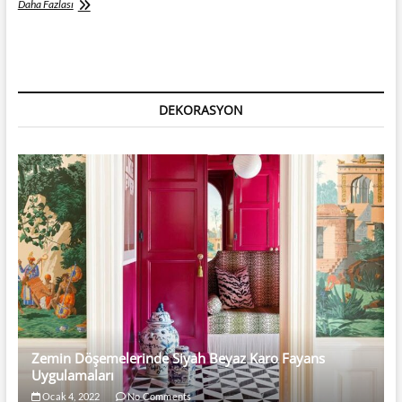
Yatak
Daha Fazlası
Odası
Halısı
DEKORASYON
Zemin Döşemelerinde Siyah Beyaz Karo Fayans
Uygulamaları
Ocak 4, 2022
No Comments