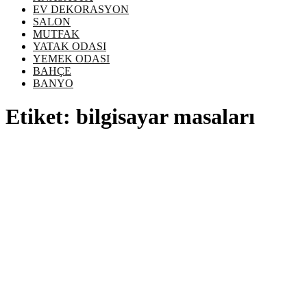
EV DEKORASYON
SALON
MUTFAK
YATAK ODASI
YEMEK ODASI
BAHÇE
BANYO
Etiket:
bilgisayar masaları