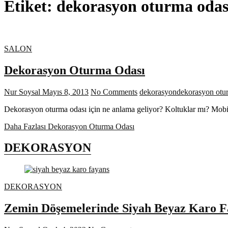
Etiket:
dekorasyon oturma odas
SALON
Dekorasyon Oturma Odası
Nur Soysal
Mayıs 8, 2013
No Comments
dekorasyon
dekorasyon otu
Dekorasyon oturma odası için ne anlama geliyor? Koltuklar mı? Mob
Daha Fazlası
Dekorasyon Oturma Odası
DEKORASYON
DEKORASYON
Zemin Döşemelerinde Siyah Beyaz Karo F