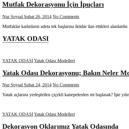
Mutfak Dekorasyonu İçin İpuçları
Nur Soysal
Şubat 26, 2014
No Comments
Mutfaklar kadınların adeta tek başlarına iktidar ilan ettikleri alanla
YATAK ODASI
YATAK ODASI
Yatak Odası Modelleri
Yatak Odası Dekorasyonu; Bakın Neler M
Nur Soysal
Şubat 24, 2014
No Comments
Yatak uçlarına yerleştirilen çiçekli kanepelerden mi başlasak? İşte yı
YATAK ODASI
Yatak Odası Modelleri
Dekorasyon Oklarımız Yatak Odasında