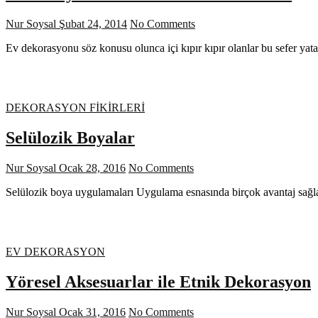
Nur Soysal
Şubat 24, 2014
No Comments
Ev dekorasyonu söz konusu olunca içi kıpır kıpır olanlar bu sefer ya
DEKORASYON FİKİRLERİ
Selülozik Boyalar
Nur Soysal
Ocak 28, 2016
No Comments
Selülozik boya uygulamaları Uygulama esnasında birçok avantaj sağlad
EV DEKORASYON
Yöresel Aksesuarlar ile Etnik Dekorasyon
Nur Soysal
Ocak 31, 2016
No Comments