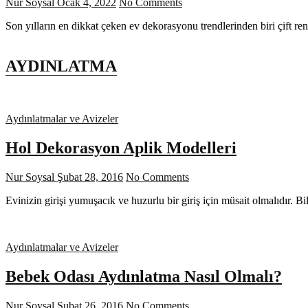
Nur Soysal
Ocak 4, 2022
No Comments
Son yılların en dikkat çeken ev dekorasyonu trendlerinden biri çift re
AYDINLATMA
Aydınlatmalar ve Avizeler
Hol Dekorasyon Aplik Modelleri
Nur Soysal
Şubat 28, 2016
No Comments
Evinizin girişi yumuşacık ve huzurlu bir giriş için müsait olmalıdır. B
Aydınlatmalar ve Avizeler
Bebek Odası Aydınlatma Nasıl Olmalı?
Nur Soysal
Şubat 26, 2016
No Comments