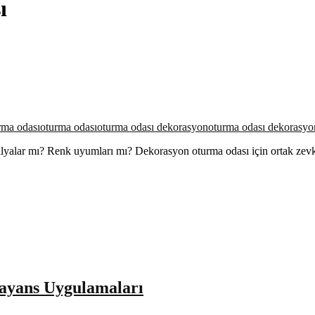
ı
rma odası
oturma odası
oturma odası dekorasyon
oturma odası dekorasyon
ilyalar mı? Renk uyumları mı? Dekorasyon oturma odası için ortak zev
ayans Uygulamaları