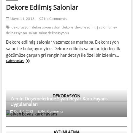
Dekore Edilmiş Salonlar
Mayıs 11, 2013
No Comments
dekorasyon
dekorasyon salon
dekore
dekore edilmiş salonlar
ev
dekorasyonu
salon
salon dekorasyonu
Dekore edilmiş salonlar yazımızdan merhaba. Dekorasyon
salon ile buluşuyor yine. Dekore edilmiş salonlar içinden ilk
gözümüze çarpan gri rengin her detayı ile özel bir izlenim…
Dekore
Daha Fazlası
Edilmiş
Salonlar
DEKORASYON
Zemin Döşemelerinde Siyah Beyaz Karo Fayans
Uygulamaları
Ocak 4, 2022
No Comments
AYDINLATMA