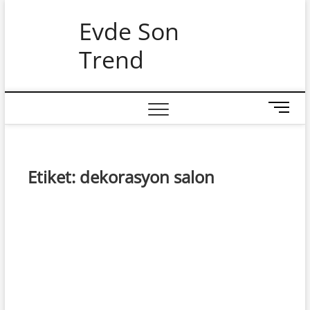
Skip
Evde Son
to
content
Trend
M
e
n
u
B
Etiket:
dekorasyon salon
u
t
t
o
n