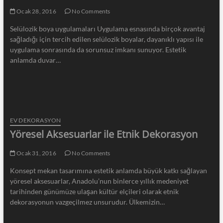
Ocak 28, 2016
No Comments
Selülozik boya uygulamaları Uygulama esnasında birçok avantaj
sağladığı için tercih edilen selülozik boyalar, dayanıklı yapısı ile
uygulama sonrasında da sorunsuz imkanı sunuyor. Estetik
anlamda duvar…
EV DEKORASYON
Yöresel Aksesuarlar ile Etnik Dekorasyon
Ocak 31, 2016
No Comments
Konsept mekan tasarımına estetik anlamda büyük katkı sağlayan
yöresel aksesuarlar, Anadolu’nun binlerce yıllık medeniyet
tarihinden günümüze ulaşan kültür elçileri olarak etnik
dekorasyonun vazgeçilmez unsurudur. Ülkemizin…