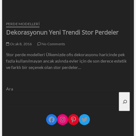
PERDE MODELLERI
Dekorasyonun Yeni Trendi Stor Perdeler
Ocak 8, 2016
No Comments
Stor perde modelleri Ülkemizde ofis dekorasyonu haricinde pek
fazla kullanılmayan ancak aslında evler için de son derece estetik
ve farklı bir seçenek olan stor perdeler…
Ara
Facebook
Instagram
Pinterest
Twitter