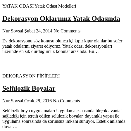
YATAK ODASI
Yatak Odası Modelleri
Dekorasyon Oklarımız Yatak Odasında
Nur Soysal
Şubat 24, 2014
No Comments
Ev dekorasyonu söz konusu olunca içi kıpır kıpır olanlar bu sefer
yatak odalarını ziyaret ediyoruz. Yatak odası dekorasyonları
üzerinde en sık durduğumuz konular arasında. Bu…
DEKORASYON FİKİRLERİ
Selülozik Boyalar
Nur Soysal
Ocak 28, 2016
No Comments
Selülozik boya uygulamaları Uygulama esnasında birçok avantaj
sağladığı için tercih edilen selülozik boyalar, dayanıklı yapısı ile
uygulama sonrasında da sorunsuz imkanı sunuyor. Estetik anlamda
duvar…