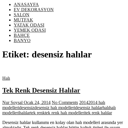
ANASAYFA
EV DEKORASYON
SALON
MUTFAK
YATAK ODASI
YEMEK ODASI
BAHÇE
BANYO
Etiket:
desensiz halılar
Halı
Tek Renk Desensiz Halılar
Nur Soysal
Ocak 24, 2014
No Comments
2014
2014 halı
modelleri
desensiz
desensiz halı modelleri
desensiz halılar
halı
halı
modelleri
halılar
tek renk
tek renk halı modelleri
tek renk halılar
Desensiz halılar kullanımı en kolay olan halı modelleri arasında yer
almaktadır. Tek renk desensiz halılar bütün koltuk tipleri ile uyum