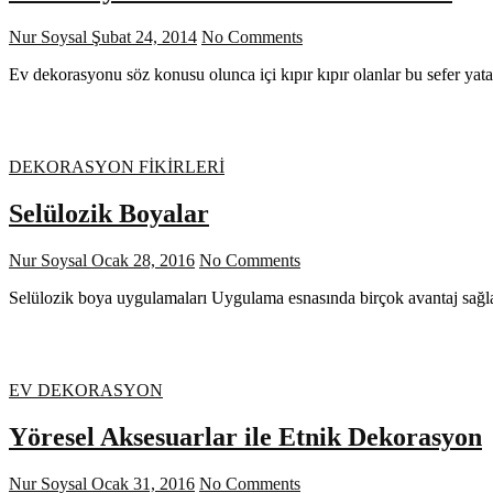
Nur Soysal
Şubat 24, 2014
No Comments
Ev dekorasyonu söz konusu olunca içi kıpır kıpır olanlar bu sefer ya
DEKORASYON FİKİRLERİ
Selülozik Boyalar
Nur Soysal
Ocak 28, 2016
No Comments
Selülozik boya uygulamaları Uygulama esnasında birçok avantaj sağlad
EV DEKORASYON
Yöresel Aksesuarlar ile Etnik Dekorasyon
Nur Soysal
Ocak 31, 2016
No Comments