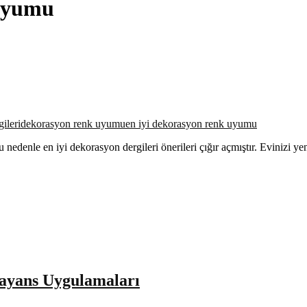
 uyumu
ileri
dekorasyon renk uyumu
en iyi dekorasyon renk uyumu
nedenle en iyi dekorasyon dergileri önerileri çığır açmıştır. Evinizi y
ayans Uygulamaları