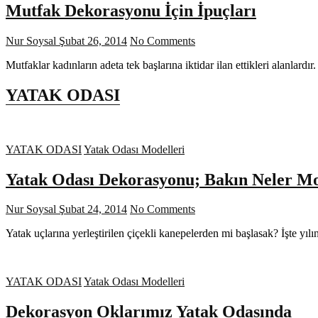
Mutfak Dekorasyonu İçin İpuçları
Nur Soysal
Şubat 26, 2014
No Comments
Mutfaklar kadınların adeta tek başlarına iktidar ilan ettikleri alanla
YATAK ODASI
YATAK ODASI
Yatak Odası Modelleri
Yatak Odası Dekorasyonu; Bakın Neler M
Nur Soysal
Şubat 24, 2014
No Comments
Yatak uçlarına yerleştirilen çiçekli kanepelerden mi başlasak? İşte yı
YATAK ODASI
Yatak Odası Modelleri
Dekorasyon Oklarımız Yatak Odasında