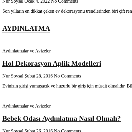
Nur Soysal
Ocak 4, 2022
No Comments
Son yılların en dikkat çeken ev dekorasyonu trendlerinden biri çift re
AYDINLATMA
Aydınlatmalar ve Avizeler
Hol Dekorasyon Aplik Modelleri
Nur Soysal
Şubat 28, 2016
No Comments
Evinizin girişi yumuşacık ve huzurlu bir giriş için müsait olmalıdır. B
Aydınlatmalar ve Avizeler
Bebek Odası Aydınlatma Nasıl Olmalı?
Nur Soysal
Şubat 26, 2016
No Comments