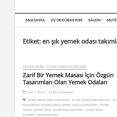
ANASAYFA
EV DEKORASYON
SALON
MUTF
Etiket:
en şık yemek odası takıml
YEMEK ODASI
YEMEK ODASI MODELLERI
Zarif Bir Yemek Masası İçin Özgün
Tasarımları Olan Yemek Odaları
Eylül 7, 2012
No Comments
ahşap yemek odası mobilyaları
en şık yemek odası takımları
ser
komodinleri
yemek masası
yemek masası sandalyeleri
yemek
odaları
yemek odası
yemek odası modelleri
yemek odası
trendleri
yemek takımları