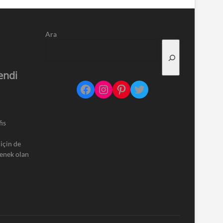
Ara
endi
Facebook
Instagram
Pinterest
Twitter
is
için de
çenek olan