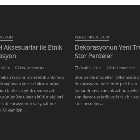
RASYON
PERDE MODELLERI
l Aksesuarlar ile Etnik
Dekorasyonun Yeni Tr
asyon
Stor Perdeler
, 2016
No Comments
Ocak 8, 2016
No Comments
ekan tasarımına estetik anlamda
Stor perde modelleri Ülkemizde of
kı sağlayan yöresel aksesuarlar,
dekorasyonu haricinde pek fazla
un binlerce yıllık medeniyet
kullanılmayan ancak aslında evler 
n günümüze ulaşan kültür elçileri
son derece estetik ve farklı bir se
nik dekorasyonun vazgeçilmez
stor perdeler…
r. Ülkemizin…