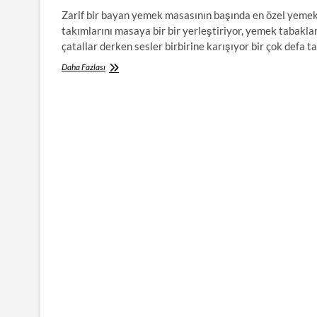
Zarif bir bayan yemek masasının başında en özel yeme
takımlarını masaya bir bir yerleştiriyor, yemek tabaklar
çatallar derken sesler birbirine karışıyor bir çok defa t
Zarif
Daha Fazlası
Bir
Yemek
Masası
İçin
Özgün
Tasarımları
Olan
Yemek
Odaları