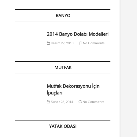
BANYO
2014 Banyo Dolabı Modelleri
Kasım 27, 2013
No Comments
MUTFAK
Mutfak Dekorasyonu İçin
İpuçları
Şubat 26, 2014
No Comments
YATAK ODASI