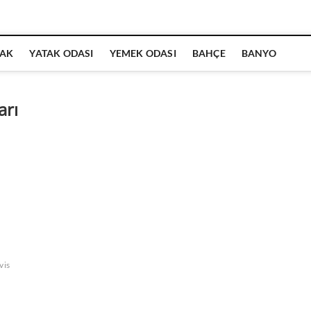
AK
YATAK ODASI
YEMEK ODASI
BAHÇE
BANYO
arı
vis