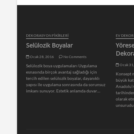
DEKORASYON FİKİRLERİ
EV DEKO
Selülozik Boyalar
Yörese
Dekor
Ocak 28, 2016
No Comments
Ocak 31
Selülozik boya uygulamaları Uygulama
esnasında birçok avantaj sağladığı için
Konsept m
tercih edilen selülozik boyalar, dayanıklı
büyük kat
yapısı ile uygulama sonrasında da sorunsuz
Anadolu’n
imkanı sunuyor. Estetik anlamda duvar…
tarihinde
olarak et
unsurudu