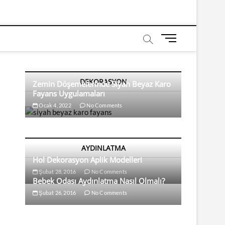
M
e
n
u
DEKORASYON
B
Zemin Döşemelerinde Siyah Beyaz Karo
Fayans Uygulamaları
u
t
Ocak 4, 2022
No Comments
t
o
n
AYDINLATMA
Hol Dekorasyon Aplik Modelleri
Şubat 28, 2016
No Comments
Bebek Odası Aydınlatma Nasıl Olmalı?
Şubat 26, 2016
No Comments