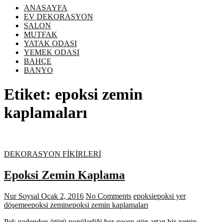
ANASAYFA
EV DEKORASYON
SALON
MUTFAK
YATAK ODASI
YEMEK ODASI
BAHÇE
BANYO
Etiket:
epoksi zemin
kaplamaları
DEKORASYON FİKİRLERİ
Epoksi Zemin Kaplama
Nur Soysal
Ocak 2, 2016
No Comments
epoksi
epoksi yer
döşeme
epoksi zemin
epoksi zemin kaplamaları
Pek nedenden ötürü popülerliği her geçen gün artan bir zemin