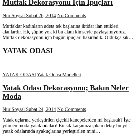
Mutfak Dekorasyonu İçin İpuçları
Nur Soysal
Şubat 26, 2014
No Comments
Mutfaklar kadınların adeta tek başlarına iktidar ilan ettikleri
alanlardır. Hiç şüphe yok ki bu alanı kimseyle paylaşamıyoruz.
Mutfak dekorasyonu için bugün ipuçları hazırladık. Oldukça şık…
YATAK ODASI
YATAK ODASI
Yatak Odası Modelleri
Yatak Odası Dekorasyonu; Bakın Neler
Moda
Nur Soysal
Şubat 24, 2014
No Comments
Yatak uçlarına yerleştirilen çiçekli kanepelerden mi başlasak? İşte
yılın en moda yatak odaları! En sık karşımıza çıkan detay bu yıl
yatak odalarında ayakuçlarına yerleştirilen mini…