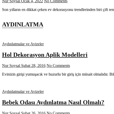
Nur Soysal
Ocak 4, 2022
No Comments
Son yılların en dikkat çeken ev dekorasyonu trendlerinden biri çift re
AYDINLATMA
Aydınlatmalar ve Avizeler
Hol Dekorasyon Aplik Modelleri
Nur Soysal
Şubat 28, 2016
No Comments
Evinizin girişi yumuşacık ve huzurlu bir giriş için müsait olmalıdır. B
Aydınlatmalar ve Avizeler
Bebek Odası Aydınlatma Nasıl Olmalı?
Nur Soysal
Şubat 26, 2016
No Comments