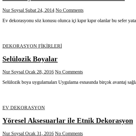
Nur Soysal
Şubat 24, 2014
No Comments
Ev dekorasyonu söz konusu olunca içi kıpır kıpır olanlar bu sefer ya
DEKORASYON FİKİRLERİ
Selülozik Boyalar
Nur Soysal
Ocak 28, 2016
No Comments
Selülozik boya uygulamaları Uygulama esnasında birçok avantaj sağlad
EV DEKORASYON
Yöresel Aksesuarlar ile Etnik Dekorasyon
Nur Soysal
Ocak 31, 2016
No Comments