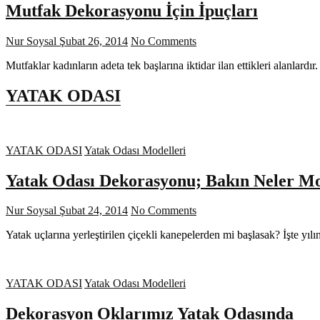
Mutfak Dekorasyonu İçin İpuçları
Nur Soysal
Şubat 26, 2014
No Comments
Mutfaklar kadınların adeta tek başlarına iktidar ilan ettikleri alanla
YATAK ODASI
YATAK ODASI
Yatak Odası Modelleri
Yatak Odası Dekorasyonu; Bakın Neler M
Nur Soysal
Şubat 24, 2014
No Comments
Yatak uçlarına yerleştirilen çiçekli kanepelerden mi başlasak? İşte yı
YATAK ODASI
Yatak Odası Modelleri
Dekorasyon Oklarımız Yatak Odasında