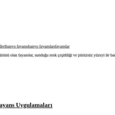
leri
banyo fayansı
banyo fayansları
fayanslar
ünü olan fayanslar, sunduğu renk çeşitliliği ve pürüzsüz yüzeyi ile b
ayans Uygulamaları