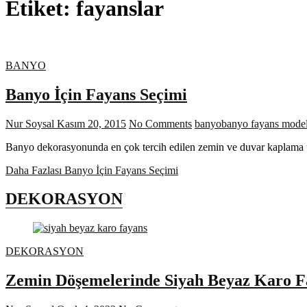
Etiket:
fayanslar
BANYO
Banyo İçin Fayans Seçimi
Nur Soysal
Kasım 20, 2015
No Comments
banyo
banyo fayans model
Banyo dekorasyonunda en çok tercih edilen zemin ve duvar kaplama ür
Daha Fazlası
Banyo İçin Fayans Seçimi
DEKORASYON
DEKORASYON
Zemin Döşemelerinde Siyah Beyaz Karo F