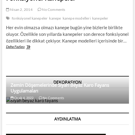
Nisan 2, 2014
No Comments
fonksiyonel kanepeler
kanepe
kanepe modelleri
kanepeler
Her evin olmazsa olmazı kanepe bugün yine bizlerle birlikte
oluyor. Özellikle son yıllarda kanepeler son derece fonksiyonel
özellikleri ile dikkat çekiyor. Kanepe modelleri içerisinde bir…
Fonksiyonel
Daha Fazlası
Kanepeler
DEKORASYON
Zemin Döşemelerinde Siyah Beyaz Karo Fayans
Uygulamaları
Ocak 4, 2022
No Comments
AYDINLATMA