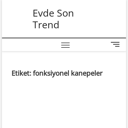
Skip
Evde Son
to
content
Trend
M
e
n
u
B
Etiket:
fonksiyonel kanepeler
u
t
t
o
n