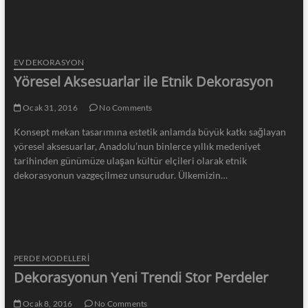
EV DEKORASYON
Yöresel Aksesuarlar ile Etnik Dekorasyon
Ocak 31, 2016
No Comments
Konsept mekan tasarımına estetik anlamda büyük katkı sağlayan
yöresel aksesuarlar, Anadolu’nun binlerce yıllık medeniyet
tarihinden günümüze ulaşan kültür elçileri olarak etnik
dekorasyonun vazgeçilmez unsurudur. Ülkemizin…
PERDE MODELLERI
Dekorasyonun Yeni Trendi Stor Perdeler
Ocak 8, 2016
No Comments