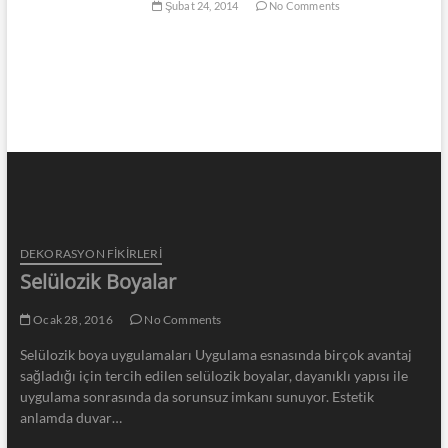
Şubat 24, 2014
No Comments
DEKORASYON FİKİRLERİ
Selülozik Boyalar
Ocak 28, 2016
No Comments
Selülozik boya uygulamaları Uygulama esnasında birçok avantaj
sağladığı için tercih edilen selülozik boyalar, dayanıklı yapısı ile
uygulama sonrasında da sorunsuz imkanı sunuyor. Estetik
anlamda duvar…