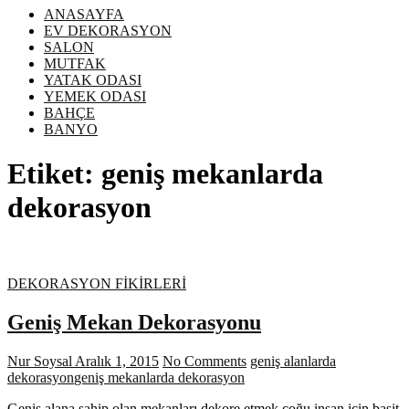
ANASAYFA
EV DEKORASYON
SALON
MUTFAK
YATAK ODASI
YEMEK ODASI
BAHÇE
BANYO
Etiket:
geniş mekanlarda
dekorasyon
DEKORASYON FİKİRLERİ
Geniş Mekan Dekorasyonu
Nur Soysal
Aralık 1, 2015
No Comments
geniş alanlarda
dekorasyon
geniş mekanlarda dekorasyon
Geniş alana sahip olan mekanları dekore etmek çoğu insan için basit