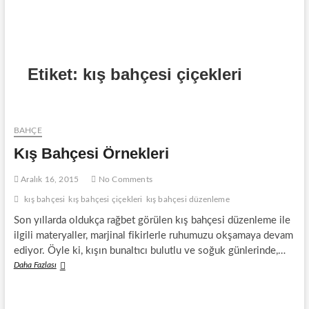
Etiket:
kış bahçesi çiçekleri
BAHÇE
Kış Bahçesi Örnekleri
Aralık 16, 2015
No Comments
kış bahçesi
kış bahçesi çiçekleri
kış bahçesi düzenleme
Son yıllarda oldukça rağbet görülen kış bahçesi düzenleme ile
ilgili materyaller, marjinal fikirlerle ruhumuzu okşamaya devam
ediyor. Öyle ki, kışın bunaltıcı bulutlu ve soğuk günlerinde,…
Kış
Daha Fazlası
Bahçesi
Örnekleri