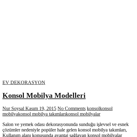
EV DEKORASYON
Konsol Mobilya Modelleri
Nur Soysal
Kasım 19, 2015
No Comments
konsol
konsol
mobilya
konsol mobilya takımları
konsol mobilyalar
Salon ve yemek odası dekorasyonunda sunduğu işlevsel ve esnek
çözümler nedeniyle popüler hale gelen konsol mobilya takımları,
Kullanım alanı konusunda avantaj sağlayan konsol mobilyalar