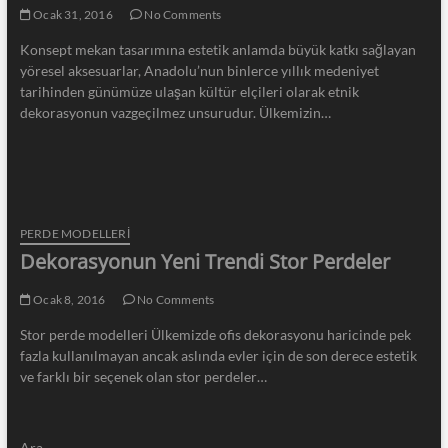
Ocak 31, 2016
No Comments
Konsept mekan tasarımına estetik anlamda büyük katkı sağlayan
yöresel aksesuarlar, Anadolu’nun binlerce yıllık medeniyet
tarihinden günümüze ulaşan kültür elçileri olarak etnik
dekorasyonun vazgeçilmez unsurudur. Ülkemizin…
PERDE MODELLERI
Dekorasyonun Yeni Trendi Stor Perdeler
Ocak 8, 2016
No Comments
Stor perde modelleri Ülkemizde ofis dekorasyonu haricinde pek
fazla kullanılmayan ancak aslında evler için de son derece estetik
ve farklı bir seçenek olan stor perdeler…
Ara