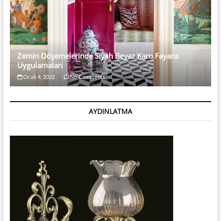
Zemin Döşemelerinde Siyah Beyaz Karo Fayans
Uygulamaları
Ocak 4, 2022
No Comments
AYDINLATMA