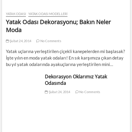
YATAK ODASI
YATAK ODASI MODELLERI
Yatak Odası Dekorasyonu; Bakın Neler
Moda
Şubat 24, 2014
No Comments
Yatak uçlarına yerleştirilen çiçekli kanepelerden mi başlasak?
İşte yılın en moda yatak odaları! En sık karşımıza çıkan detay
bu yıl yatak odalarında ayakuçlarına yerleştirilen mini…
Dekorasyon Oklarımız Yatak
Odasında
Şubat 24, 2014
No Comments