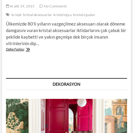
Aralık 19, 2015
No Comments
kristal
kristal aksesuarlar
kristal eşya
kristal eşyalar
Ülkemizde 80’li yılların vazgeçilmez aksesuarı olarak döneme
damgasını vuran kristal aksesuarlar iktidarlarını çok çabuk bir
şekilde kaybetti ve yakın geçmişe dek birçok insanın
vitrinlerinin dip…
Kristal
Daha Fazlası
Aksesuarlar
Geri
Dönüyor
DEKORASYON