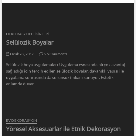
DEKORASYON FİKİRLERİ
Selülozik Boyalar
Ocak 28, 2016
No Comments
Selülozik boya uygulamaları Uygulama esnasında birçok avantaj
sağladığı için tercih edilen selülozik boyalar, dayanıklı yapısı ile
uygulama sonrasında da sorunsuz imkanı sunuyor. Estetik
anlamda duvar…
EV DEKORASYON
Yöresel Aksesuarlar ile Etnik Dekorasyon