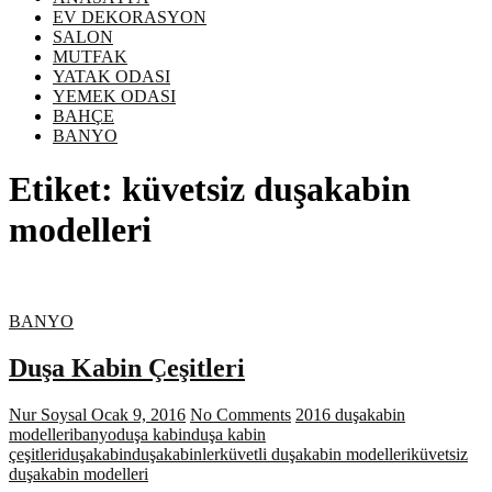
EV DEKORASYON
SALON
MUTFAK
YATAK ODASI
YEMEK ODASI
BAHÇE
BANYO
Etiket:
küvetsiz duşakabin
modelleri
BANYO
Duşa Kabin Çeşitleri
Nur Soysal
Ocak 9, 2016
No Comments
2016 duşakabin
modelleri
banyo
duşa kabin
duşa kabin
çeşitleri
duşakabin
duşakabinler
küvetli duşakabin modelleri
küvetsiz
duşakabin modelleri