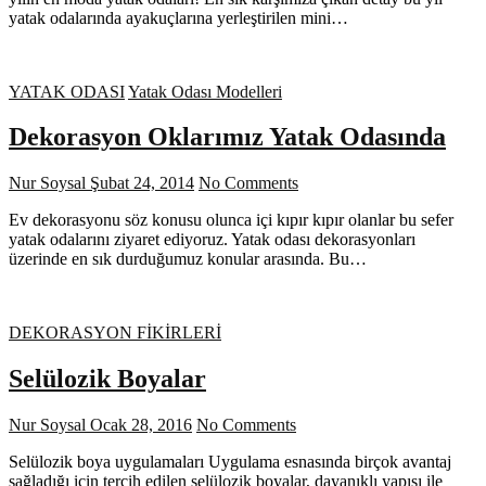
yatak odalarında ayakuçlarına yerleştirilen mini…
YATAK ODASI
Yatak Odası Modelleri
Dekorasyon Oklarımız Yatak Odasında
Nur Soysal
Şubat 24, 2014
No Comments
Ev dekorasyonu söz konusu olunca içi kıpır kıpır olanlar bu sefer
yatak odalarını ziyaret ediyoruz. Yatak odası dekorasyonları
üzerinde en sık durduğumuz konular arasında. Bu…
DEKORASYON FİKİRLERİ
Selülozik Boyalar
Nur Soysal
Ocak 28, 2016
No Comments
Selülozik boya uygulamaları Uygulama esnasında birçok avantaj
sağladığı için tercih edilen selülozik boyalar, dayanıklı yapısı ile