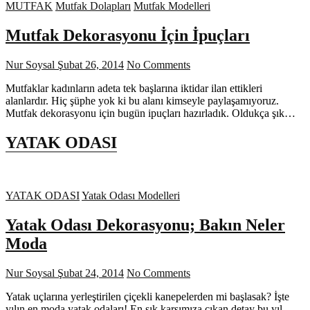
MUTFAK
Mutfak Dolapları
Mutfak Modelleri
Mutfak Dekorasyonu İçin İpuçları
Nur Soysal
Şubat 26, 2014
No Comments
Mutfaklar kadınların adeta tek başlarına iktidar ilan ettikleri
alanlardır. Hiç şüphe yok ki bu alanı kimseyle paylaşamıyoruz.
Mutfak dekorasyonu için bugün ipuçları hazırladık. Oldukça şık…
YATAK ODASI
YATAK ODASI
Yatak Odası Modelleri
Yatak Odası Dekorasyonu; Bakın Neler
Moda
Nur Soysal
Şubat 24, 2014
No Comments
Yatak uçlarına yerleştirilen çiçekli kanepelerden mi başlasak? İşte
yılın en moda yatak odaları! En sık karşımıza çıkan detay bu yıl