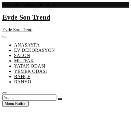
Skip
Perşembe, Ağustos 06, 2026
to
content
Evde Son Trend
Evde Son Trend
ANASAYFA
EV DEKORASYON
SALON
MUTFAK
YATAK ODASI
YEMEK ODASI
BAHÇE
BANYO
Ara
…
Menu Button