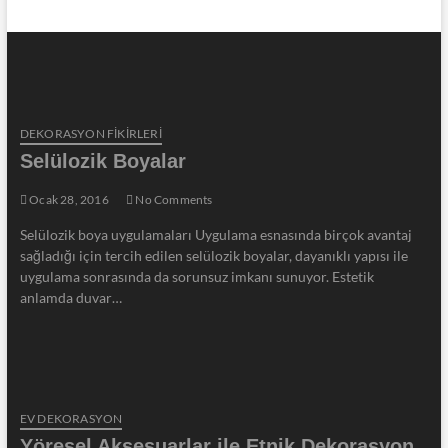
DEKORASYON FİKİRLERİ
Selülozik Boyalar
Ocak 28, 2016
No Comments
Selülozik boya uygulamaları Uygulama esnasında birçok avantaj
sağladığı için tercih edilen selülozik boyalar, dayanıklı yapısı ile
uygulama sonrasında da sorunsuz imkanı sunuyor. Estetik
anlamda duvar…
EV DEKORASYON
Yöresel Aksesuarlar ile Etnik Dekorasyon