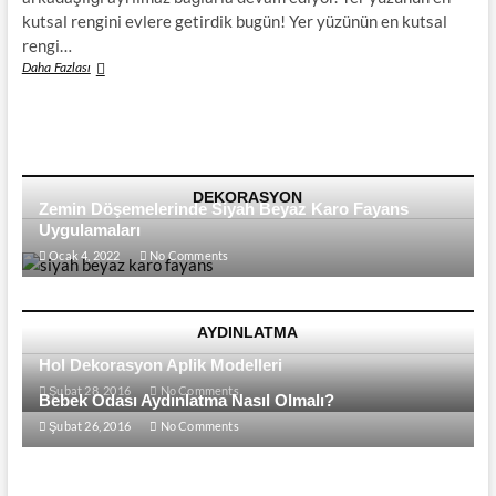
kutsal rengini evlere getirdik bugün! Yer yüzünün en kutsal
rengi…
Doğanın
Daha Fazlası
En
Kutsal
Rengi
Yeşil
Huzur
Verdiği
DEKORASYON
Zemin Döşemelerinde Siyah Beyaz Karo Fayans
Oturma
Odaları
Uygulamaları
İle
Ocak 4, 2022
No Comments
Konuğumuz
AYDINLATMA
Hol Dekorasyon Aplik Modelleri
Şubat 28, 2016
No Comments
Bebek Odası Aydınlatma Nasıl Olmalı?
Şubat 26, 2016
No Comments