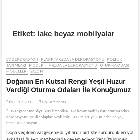
Etiket:
lake beyaz mobilyalar
EV DEKORASYON
KLASIK TARZDA EV DEKORASYONU
KOLTUK
TAKIMLARI
MODERN TARZDA EV DEKORASYONU
OTURMA ODASI
MODELLERI
SALON
Doğanın En Kutsal Rengi Yeşil Huzur
Verdiği Oturma Odaları İle Konuğumuz
Eylül 19, 2012
No Comments
avangarde mobilya
klasik mobilya
lake beyaz mobilyalar
oturma odası
dekorasyonu
yeşil dolaplar
yeşil koltuk takımları
yeşil minderler
yeşil
temalı dekorasyon
Doğa yeşilden vazgeçemedi, yıllardır birlikte sürdürdükleri yol
arkadaşlığı ayrılmaz bağlarla devam ediyor. Yer yüzünün en