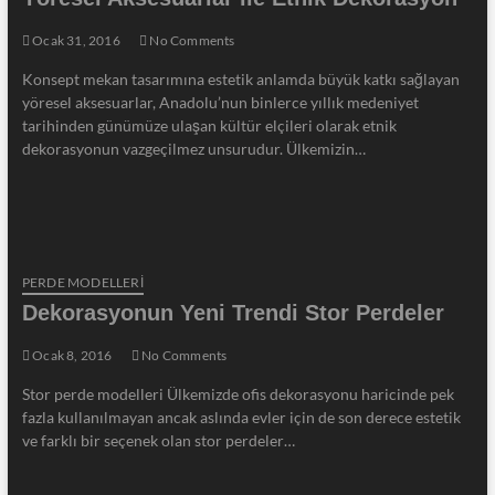
Ocak 31, 2016
No Comments
Konsept mekan tasarımına estetik anlamda büyük katkı sağlayan
yöresel aksesuarlar, Anadolu’nun binlerce yıllık medeniyet
tarihinden günümüze ulaşan kültür elçileri olarak etnik
dekorasyonun vazgeçilmez unsurudur. Ülkemizin…
PERDE MODELLERI
Dekorasyonun Yeni Trendi Stor Perdeler
Ocak 8, 2016
No Comments
Stor perde modelleri Ülkemizde ofis dekorasyonu haricinde pek
fazla kullanılmayan ancak aslında evler için de son derece estetik
ve farklı bir seçenek olan stor perdeler…