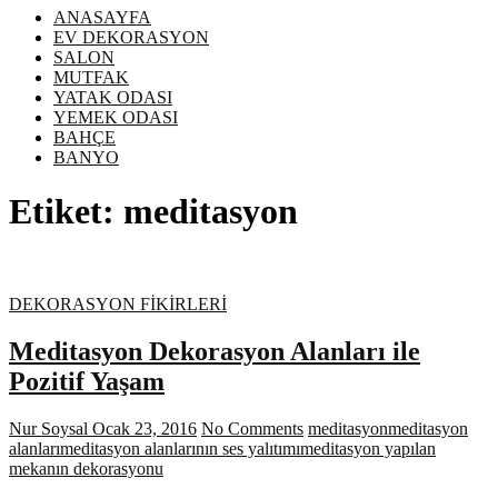
ANASAYFA
EV DEKORASYON
SALON
MUTFAK
YATAK ODASI
YEMEK ODASI
BAHÇE
BANYO
Etiket:
meditasyon
DEKORASYON FİKİRLERİ
Meditasyon Dekorasyon Alanları ile
Pozitif Yaşam
Nur Soysal
Ocak 23, 2016
No Comments
meditasyon
meditasyon
alanları
meditasyon alanlarının ses yalıtımı
meditasyon yapılan
mekanın dekorasyonu