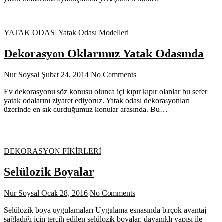
YATAK ODASI
Yatak Odası Modelleri
Dekorasyon Oklarımız Yatak Odasında
Nur Soysal
Şubat 24, 2014
No Comments
Ev dekorasyonu söz konusu olunca içi kıpır kıpır olanlar bu sefer
yatak odalarını ziyaret ediyoruz. Yatak odası dekorasyonları
üzerinde en sık durduğumuz konular arasında. Bu…
DEKORASYON FİKİRLERİ
Selülozik Boyalar
Nur Soysal
Ocak 28, 2016
No Comments
Selülozik boya uygulamaları Uygulama esnasında birçok avantaj
sağladığı için tercih edilen selülozik boyalar, dayanıklı yapısı ile