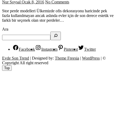
Nur Soysal
Ocak 8, 2016
No Comments
Stor perde modelleri Ülkemizde ofis dekorasyonu haricinde pek
fazla kullanılmayan ancak aslında evler için de son derece estetik ve
farklı bir seçenek olan stor perdeler…
Ara
Facebook
Instagram
Pinterest
Twitter
Evde Son Trend
| Designed by:
Theme Freesia
|
WordPress
| ©
Copyright All right reserved
Top