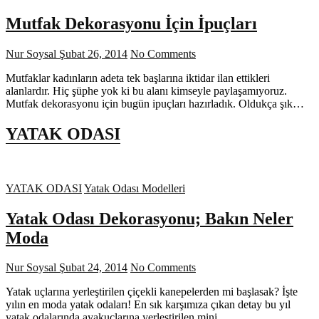
Mutfak Dekorasyonu İçin İpuçları
Nur Soysal
Şubat 26, 2014
No Comments
Mutfaklar kadınların adeta tek başlarına iktidar ilan ettikleri
alanlardır. Hiç şüphe yok ki bu alanı kimseyle paylaşamıyoruz.
Mutfak dekorasyonu için bugün ipuçları hazırladık. Oldukça şık…
YATAK ODASI
YATAK ODASI
Yatak Odası Modelleri
Yatak Odası Dekorasyonu; Bakın Neler
Moda
Nur Soysal
Şubat 24, 2014
No Comments
Yatak uçlarına yerleştirilen çiçekli kanepelerden mi başlasak? İşte
yılın en moda yatak odaları! En sık karşımıza çıkan detay bu yıl
yatak odalarında ayakuçlarına yerleştirilen mini…