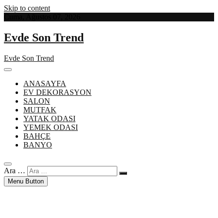
Skip to content
Cuma, Ağustos 07, 2026
Evde Son Trend
Evde Son Trend
ANASAYFA
EV DEKORASYON
SALON
MUTFAK
YATAK ODASI
YEMEK ODASI
BAHÇE
BANYO
Ara …
Menu Button