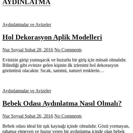
AYDINLATMA
Aydınlatmalar ve Avizeler
Hol Dekorasyon Aplik Modelleri
Nur Soysal
Şubat 28, 2016
No Comments
Evinizin girişi yumuşacık ve huzurlu bir giriş için müsait olmalıdır.
Bilindiği gibi evinize gelen kişinin ilk izlenimi hol dekorasyon
görüntüsü olacaktır. Sıcak, samimi, naturel renklerin…
Aydınlatmalar ve Avizeler
Bebek Odası Aydınlatma Nasıl Olmalı?
Nur Soysal
Şubat 26, 2016
No Comments
Bebek odası ideal bir ışık kaynağı içinde olmalıdır. Gözü yormayan,
rahatsız etmeyen ve huzur veren bir aydınlatma içinde olan bebek