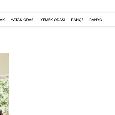
AK
YATAK ODASI
YEMEK ODASI
BAHÇE
BANYO