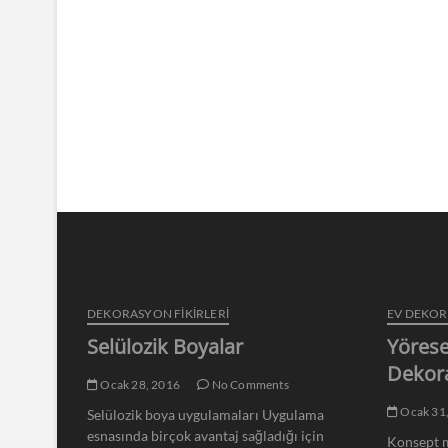
DEKORASYON FİKİRLERİ
EV DEKO
Selülozik Boyalar
Yörese
Dekor
Ocak 28, 2016
No Comments
Ocak 31
Selülozik boya uygulamaları Uygulama
esnasında birçok avantaj sağladığı için
Konsept m