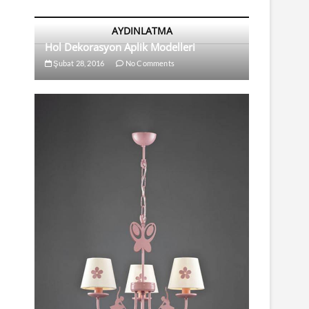
AYDINLATMA
Hol Dekorasyon Aplik Modelleri
Şubat 28, 2016
No Comments