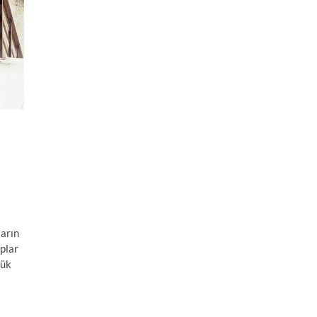
ların
plar
yük