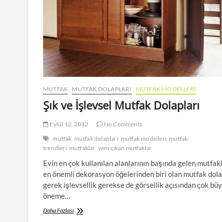
MUTFAK
MUTFAK DOLAPLARI
MUTFAK MODELLERI
Şık ve İşlevsel Mutfak Dolapları
Eylül 12, 2012
No Comments
mutfak
mutfak dolapları
mutfak modelleri
mutfak
trendleri
mutfaklar
yeni çıkan mutfaklar
Evin en çok kullanılan alanlarının başında gelen mutfak
en önemli dekorasyon öğelerinden biri olan mutfak dola
gerek işlevsellik gerekse de görsellik açısından çok bü
öneme…
Şık
Daha Fazlası
ve