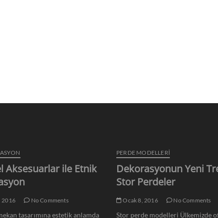
RASYON
PERDE MODELLERI
l Aksesuarlar ile Etnik
Dekorasyonun Yeni Tr
asyon
Stor Perdeler
, 2016
No Comments
Ocak 8, 2016
No Comments
ekan tasarımına estetik anlamda
Stor perde modelleri Ülkemizde of