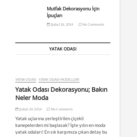
Mutfak Dekorasyonu İçin
İpuçları
Şubat 26, 2014
No Comments
YATAK ODASI
YATAK ODASI
YATAK ODASI MODELLERI
Yatak Odası Dekorasyonu; Bakın
Neler Moda
Şubat 24, 2014
No Comments
Yatak uçlarına yerleştirilen çiçekli
kanepelerden mi başlasak? İşte yılın en moda
yatak odaları! En sık karşımıza çıkan detay bu