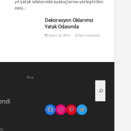
yıl yatak odalarında ayakuçlarına yerleştirilen
mini…
Dekorasyon Oklarımız
Yatak Odasında
Şubat 24, 2014
No Comments
Ara
endi
Facebook
Instagram
Pinterest
Twitter
is