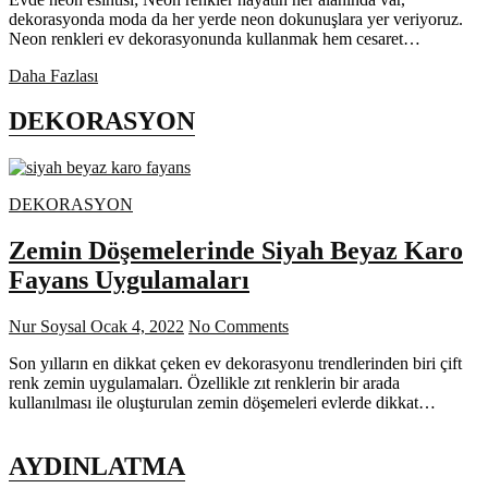
dekorasyonda moda da her yerde neon dokunuşlara yer veriyoruz.
Neon renkleri ev dekorasyonunda kullanmak hem cesaret…
Neon
Daha Fazlası
Renkler
ile
DEKORASYON
Ev
Dekorasyon
DEKORASYON
Zemin Döşemelerinde Siyah Beyaz Karo
Fayans Uygulamaları
Nur Soysal
Ocak 4, 2022
No Comments
Son yılların en dikkat çeken ev dekorasyonu trendlerinden biri çift
renk zemin uygulamaları. Özellikle zıt renklerin bir arada
kullanılması ile oluşturulan zemin döşemeleri evlerde dikkat…
AYDINLATMA