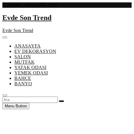
Skip
Cumartesi, Ağustos 08, 2026
to
content
Evde Son Trend
Evde Son Trend
ANASAYFA
EV DEKORASYON
SALON
MUTFAK
YATAK ODASI
YEMEK ODASI
BAHÇE
BANYO
Ara
…
Menu Button