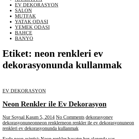
EV DEKORASYON
SALON
MUTFAK
YATAK ODASI
YEMEK ODASI
BAHÇE
BANYO
Etiket:
neon renkleri ev
dekorasyonunda kullanmak
EV DEKORASYON
Neon Renkler ile Ev Dekorasyon
Nur Soysal
Kasım 5, 2014
No Comments
dekorasyon
ev
dekorasyonu
neon
neon renkler
neon renkler ile ev dekorasyonu
neon
renkleri ev dekorasyonunda kullanmak
Evde neon esintisi; Neon renkler hayatın her alanında var,