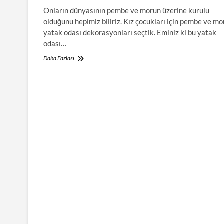
Onların dünyasının pembe ve morun üzerine kurulu
olduğunu hepimiz biliriz. Kız çocukları için pembe ve mo
yatak odası dekorasyonları seçtik. Eminiz ki bu yatak
odası…
Kız
Daha Fazlası
Çocukları
İçin
Pembe
ve
Mor
Yatak
Odalar