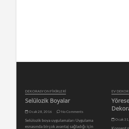
DEKORASYON FİKİRLERİ
EV DEKO
Selülozik Boyalar
Yörese
Dekor
Ocak 28, 2016
No Comments
Ocak 31
Selülozik boya uygulamaları Uygulama
esnasında birçok avantaj sağladığı için
Konsept m