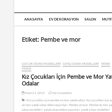
ANASAYFA
EV DEKORASYON
SALON
MUTF
Etiket:
Pembe ve mor
ÇOCUK ODASI MODELLERI
GENÇ ODASI MODELLERI
YATAK
ODASI
Kız Çocukları İçin Pembe ve Mor Ya
Odalar
Mart 21, 2013
No Comments
Kız çocukları için pembe ve mor yatak odası
Kız çocukları için
ve mor yatak odası dekorasyonları
Pembe ve mor
Pembe ve mor ya
odası modelleri
yatak odası dekorasyonları
yatak odası modelleri