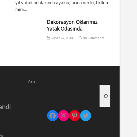
yıl yatak odalarında ayakuçlarına yerleştirilen
mini…
Dekorasyon Oklarımız
Yatak Odasında
Şubat 24, 2014
No Comments
Ara
endi
Facebook
Instagram
Pinterest
Twitter
is