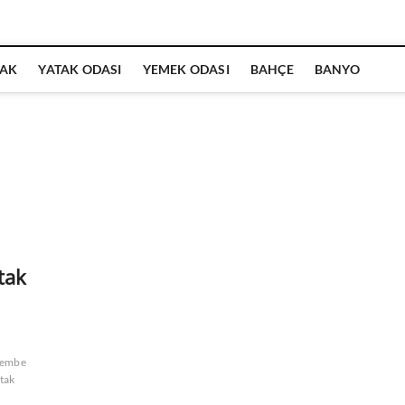
AK
YATAK ODASI
YEMEK ODASI
BAHÇE
BANYO
tak
 pembe
tak