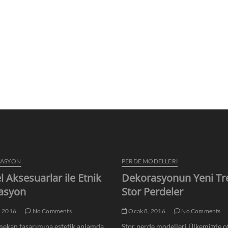
RASYON
PERDE MODELLERI
l Aksesuarlar ile Etnik
Dekorasyonun Yeni Tr
asyon
Stor Perdeler
, 2016
No Comments
Ocak 8, 2016
No Comments
ekan tasarımına estetik anlamda
Stor perde modelleri Ülkemizde of