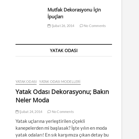
Mutfak Dekorasyonu İçin
İpuçları
Şubat 26, 2014
No Comments
YATAK ODASI
YATAK ODASI
YATAK ODASI MODELLERI
Yatak Odası Dekorasyonu; Bakın
Neler Moda
Şubat 24, 2014
No Comments
Yatak uçlarına yerleştirilen çiçekli
kanepelerden mi başlasak? İşte yılın en moda
yatak odaları! En sık karşımıza çıkan detay bu