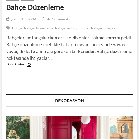
Bahçe Düzenleme
Şubat 17, 2014
No Comments
bahçe
bahçe düzenleme
bahçe mobilyaları
ev bahçesi
peyzaj
Bahçeler kıştan çıkarken artık eldivenleri takma zamanı geldi.
Bahçe düzenleme özellikle bahar mevsimi öncesinde yavaş
yavaş dikkate alınması gereken bir konudur. Bahçe düzenleme
noktasında ihtiyaçlar…
Bahçe
Daha Fazlası
Düzenleme
DEKORASYON