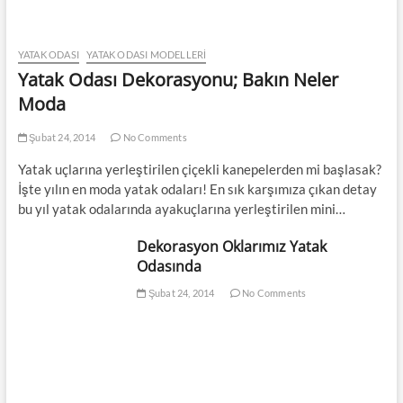
YATAK ODASI
YATAK ODASI MODELLERI
Yatak Odası Dekorasyonu; Bakın Neler
Moda
Şubat 24, 2014
No Comments
Yatak uçlarına yerleştirilen çiçekli kanepelerden mi başlasak?
İşte yılın en moda yatak odaları! En sık karşımıza çıkan detay
bu yıl yatak odalarında ayakuçlarına yerleştirilen mini…
Dekorasyon Oklarımız Yatak
Odasında
Şubat 24, 2014
No Comments