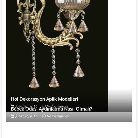
Hol Dekorasyon Aplik Modelleri
Şubat 28, 2016
No Comments
Bebek Odası Aydınlatma Nasıl Olmalı?
Şubat 26, 2016
No Comments