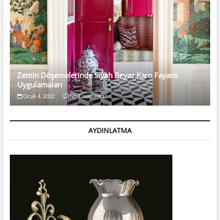
Zemin Döşemelerinde Siyah Beyaz Karo Fayans
Uygulamaları
Ocak 4, 2022
No Comments
AYDINLATMA