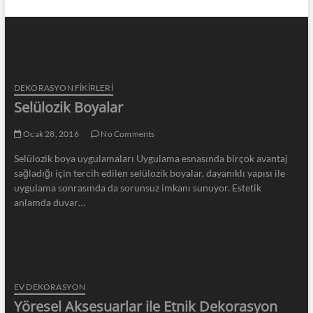
DEKORASYON FİKİRLERİ
Selülozik Boyalar
Ocak 28, 2016
No Comments
Selülozik boya uygulamaları Uygulama esnasında birçok avantaj
sağladığı için tercih edilen selülozik boyalar, dayanıklı yapısı ile
uygulama sonrasında da sorunsuz imkanı sunuyor. Estetik
anlamda duvar…
EV DEKORASYON
Yöresel Aksesuarlar ile Etnik Dekorasyon