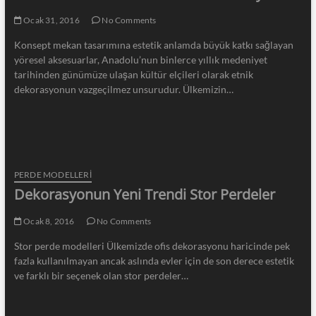
Ocak 31, 2016
No Comments
Konsept mekan tasarımına estetik anlamda büyük katkı sağlayan
yöresel aksesuarlar, Anadolu’nun binlerce yıllık medeniyet
tarihinden günümüze ulaşan kültür elçileri olarak etnik
dekorasyonun vazgeçilmez unsurudur. Ülkemizin…
PERDE MODELLERI
Dekorasyonun Yeni Trendi Stor Perdeler
Ocak 8, 2016
No Comments
Stor perde modelleri Ülkemizde ofis dekorasyonu haricinde pek
fazla kullanılmayan ancak aslında evler için de son derece estetik
ve farklı bir seçenek olan stor perdeler…