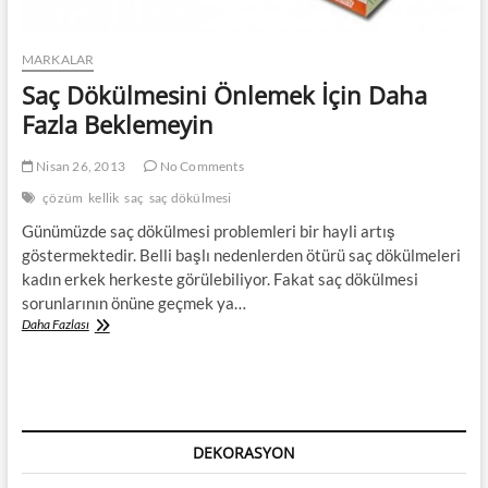
MARKALAR
Saç Dökülmesini Önlemek İçin Daha
Fazla Beklemeyin
Nisan 26, 2013
No Comments
çözüm
kellik
saç
saç dökülmesi
Günümüzde saç dökülmesi problemleri bir hayli artış
göstermektedir. Belli başlı nedenlerden ötürü saç dökülmeleri
kadın erkek herkeste görülebiliyor. Fakat saç dökülmesi
sorunlarının önüne geçmek ya…
Saç
Daha Fazlası
Dökülmesini
Önlemek
İçin
Daha
Fazla
Beklemeyin
DEKORASYON