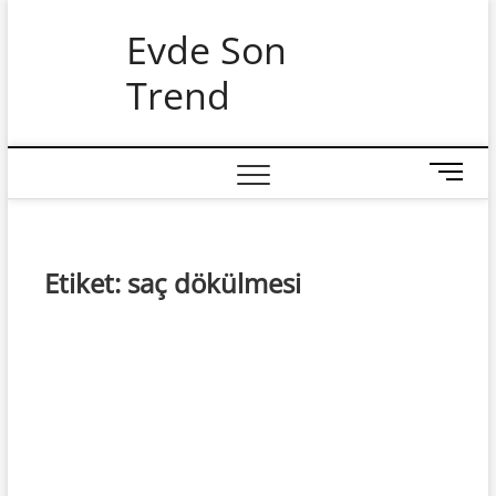
Skip
Evde Son
to
content
Trend
M
e
n
u
B
Etiket:
saç dökülmesi
u
t
t
o
n