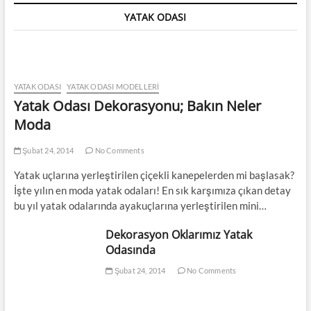
YATAK ODASI
YATAK ODASI
YATAK ODASI MODELLERI
Yatak Odası Dekorasyonu; Bakın Neler
Moda
Şubat 24, 2014
No Comments
Yatak uçlarına yerleştirilen çiçekli kanepelerden mi başlasak?
İşte yılın en moda yatak odaları! En sık karşımıza çıkan detay
bu yıl yatak odalarında ayakuçlarına yerleştirilen mini…
Dekorasyon Oklarımız Yatak
Odasında
Şubat 24, 2014
No Comments