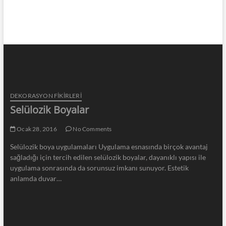
DEKORASYON FİKİRLERİ
Selülozik Boyalar
Ocak 28, 2016
No Comments
Selülozik boya uygulamaları Uygulama esnasında birçok avantaj
sağladığı için tercih edilen selülozik boyalar, dayanıklı yapısı ile
uygulama sonrasında da sorunsuz imkanı sunuyor. Estetik
anlamda duvar…