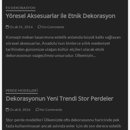
EV DEKORASYON
Yöresel Aksesuarlar ile Etnik Dekorasyon
Ocak 31, 2016
No Comments
Konsept mekan tasarımına estetik anlamda büyük katkı sağlayan
yöresel aksesuarlar, Anadolu’nun binlerce yıllık medeniyet
tarihinden günümüze ulaşan kültür elçileri olarak etnik
dekorasyonun vazgeçilmez unsurudur. Ülkemizin…
PERDE MODELLERI
Dekorasyonun Yeni Trendi Stor Perdeler
Ocak 8, 2016
No Comments
Stor perde modelleri Ülkemizde ofis dekorasyonu haricinde pek
fazla kullanılmayan ancak aslında evler için de son derece estetik