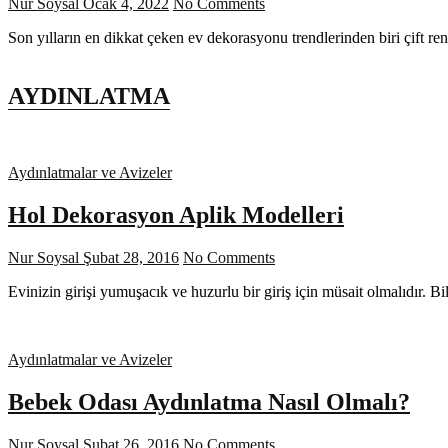
Nur Soysal
Ocak 4, 2022
No Comments
Son yılların en dikkat çeken ev dekorasyonu trendlerinden biri çift re
AYDINLATMA
Aydınlatmalar ve Avizeler
Hol Dekorasyon Aplik Modelleri
Nur Soysal
Şubat 28, 2016
No Comments
Evinizin girişi yumuşacık ve huzurlu bir giriş için müsait olmalıdır. B
Aydınlatmalar ve Avizeler
Bebek Odası Aydınlatma Nasıl Olmalı?
Nur Soysal
Şubat 26, 2016
No Comments