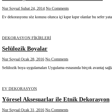
Nur Soysal
Şubat 24, 2014
No Comments
Ev dekorasyonu söz konusu olunca içi kıpır kıpır olanlar bu sefer ya
DEKORASYON FİKİRLERİ
Selülozik Boyalar
Nur Soysal
Ocak 28, 2016
No Comments
Selülozik boya uygulamaları Uygulama esnasında birçok avantaj sağlad
EV DEKORASYON
Yöresel Aksesuarlar ile Etnik Dekorasyon
Nur Soysal
Ocak 31, 2016
No Comments