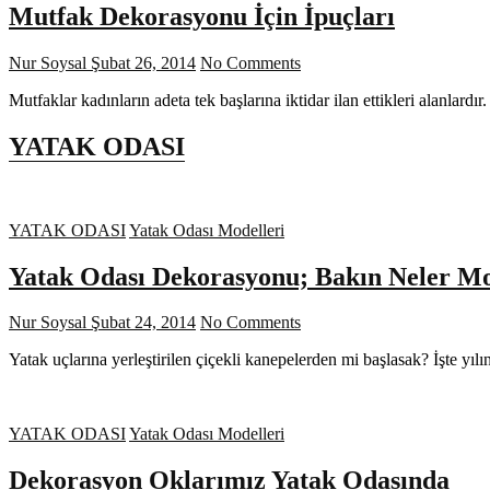
Mutfak Dekorasyonu İçin İpuçları
Nur Soysal
Şubat 26, 2014
No Comments
Mutfaklar kadınların adeta tek başlarına iktidar ilan ettikleri alanla
YATAK ODASI
YATAK ODASI
Yatak Odası Modelleri
Yatak Odası Dekorasyonu; Bakın Neler M
Nur Soysal
Şubat 24, 2014
No Comments
Yatak uçlarına yerleştirilen çiçekli kanepelerden mi başlasak? İşte yı
YATAK ODASI
Yatak Odası Modelleri
Dekorasyon Oklarımız Yatak Odasında