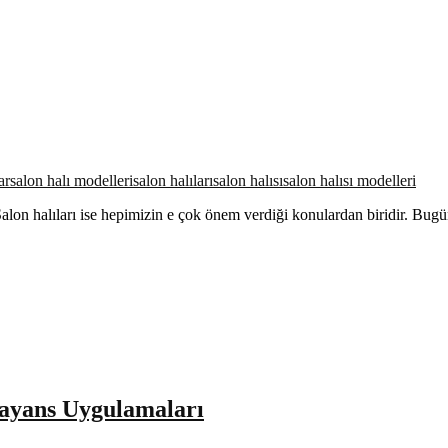
ar
salon halı modelleri
salon halıları
salon halısı
salon halısı modelleri
alon halıları ise hepimizin e çok önem verdiği konulardan biridir. Bugün
ayans Uygulamaları