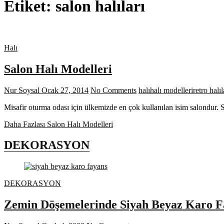
Etiket:
salon halıları
Halı
Salon Halı Modelleri
Nur Soysal
Ocak 27, 2014
No Comments
halı
halı modelleri
retro halıl
Misafir oturma odası için ülkemizde en çok kullanılan isim salondur. S
Daha Fazlası
Salon Halı Modelleri
DEKORASYON
DEKORASYON
Zemin Döşemelerinde Siyah Beyaz Karo F