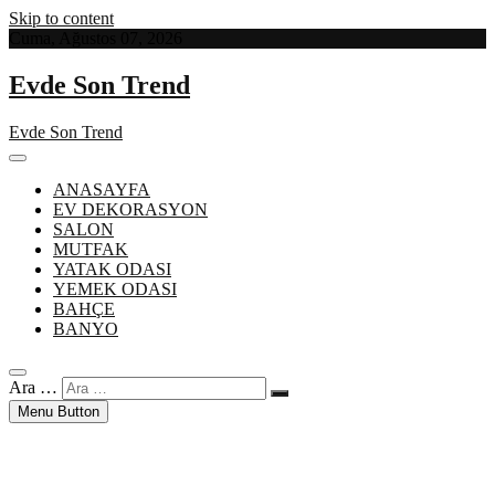
Skip to content
Cuma, Ağustos 07, 2026
Evde Son Trend
Evde Son Trend
ANASAYFA
EV DEKORASYON
SALON
MUTFAK
YATAK ODASI
YEMEK ODASI
BAHÇE
BANYO
Ara …
Menu Button