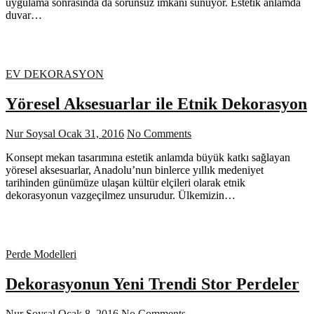
uygulama sonrasında da sorunsuz imkanı sunuyor. Estetik anlamda
duvar…
EV DEKORASYON
Yöresel Aksesuarlar ile Etnik Dekorasyon
Nur Soysal
Ocak 31, 2016
No Comments
Konsept mekan tasarımına estetik anlamda büyük katkı sağlayan
yöresel aksesuarlar, Anadolu’nun binlerce yıllık medeniyet
tarihinden günümüze ulaşan kültür elçileri olarak etnik
dekorasyonun vazgeçilmez unsurudur. Ülkemizin…
Perde Modelleri
Dekorasyonun Yeni Trendi Stor Perdeler
Nur Soysal
Ocak 8, 2016
No Comments