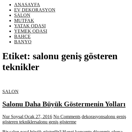
ANASAYFA
EV DEKORASYON
SALON
MUTFAK
YATAK ODASI
YEMEK ODASI
BAHÇE
BANYO
Etiket:
salonu geniş gösteren
teknikler
SALON
Salonu Daha Büyük Göstermenin Yolları
Nur Soysal
Ocak 27, 2016
No Comments
dekorasyon
salonu geniş
gösteren teknikler
salonu geniş gösterme
Bir salon nasıl büyük gösterilir? Hangi konsepte döşenmiş olursa