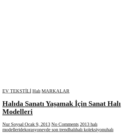
EV TEKSTİLİ
Halı
MARKALAR
Halıda Sanatı Yaşamak İçin Sanat Halı
Modelleri
Nur Soysal
Ocak 9, 2013
No Comments
2013 halı
modelleri
dekorasyon
evde son trend
halı
halı koleksiyonu
halı