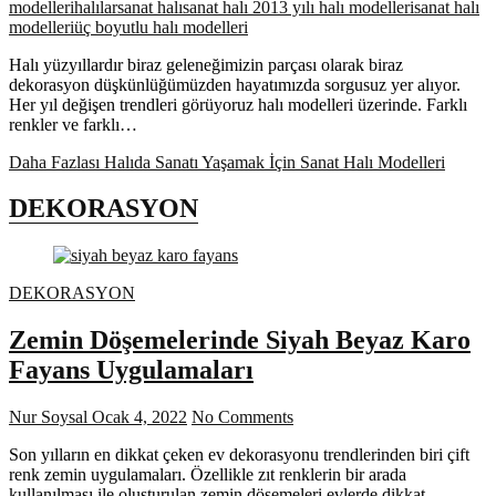
modelleri
halılar
sanat halı
sanat halı 2013 yılı halı modelleri
sanat halı
modelleri
üç boyutlu halı modelleri
Halı yüzyıllardır biraz geleneğimizin parçası olarak biraz
dekorasyon düşkünlüğümüzden hayatımızda sorgusuz yer alıyor.
Her yıl değişen trendleri görüyoruz halı modelleri üzerinde. Farklı
renkler ve farklı…
Daha Fazlası
Halıda Sanatı Yaşamak İçin Sanat Halı Modelleri
DEKORASYON
DEKORASYON
Zemin Döşemelerinde Siyah Beyaz Karo
Fayans Uygulamaları
Nur Soysal
Ocak 4, 2022
No Comments
Son yılların en dikkat çeken ev dekorasyonu trendlerinden biri çift
renk zemin uygulamaları. Özellikle zıt renklerin bir arada
kullanılması ile oluşturulan zemin döşemeleri evlerde dikkat…