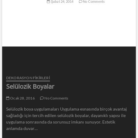
Şubat 24, 2014
No Comments
DEKORASYON FİKİRLERİ
Selülozik Boyalar
Ocak 28, 2016
No Comments
Selülozik boya uygulamaları Uygulama esnasında birçok avantaj
sağladığı için tercih edilen selülozik boyalar, dayanıklı yapısı ile
uygulama sonrasında da sorunsuz imkanı sunuyor. Estetik
anlamda duvar…