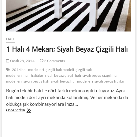
HALI
1 Halı 4 Mekan; Siyah Beyaz Çizgili Halı
Ocak 28, 2014
2 Comments
2014 halı modelleri
çizgili halı modeli
çizgili halı
modelleri
halı
halşılar
siyah beyaz çizgili halı
siyah beyaz çizgili halı
modelleri
siyah beyaz halı
siyah beyaz halı modelleri
siyah beyaz halılar
Bugün tek bir halı ile dört farklı mekana ışık tutuyoruz. Aynı
halı modeli dört ayrı mekanda kullanılmış. Ve her mekanda da
oldukça şık kombinasyonlara imza…
1
Daha Fazlası
Halı
4
Mekan;
Siyah