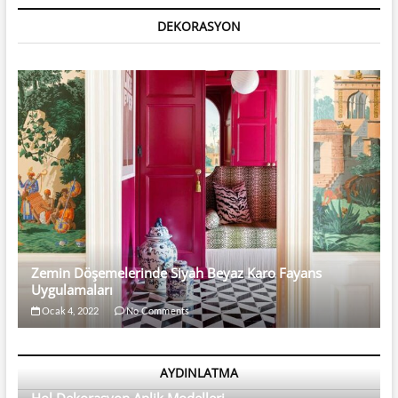
Beyaz
Çizgili
DEKORASYON
Halı
Zemin Döşemelerinde Siyah Beyaz Karo Fayans
Uygulamaları
Ocak 4, 2022
No Comments
AYDINLATMA
Hol Dekorasyon Aplik Modelleri