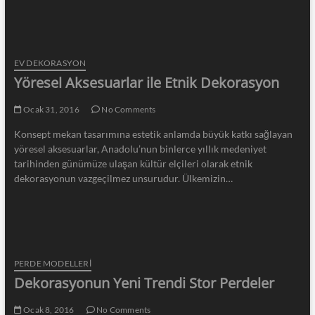
EV DEKORASYON
Yöresel Aksesuarlar ile Etnik Dekorasyon
Ocak 31, 2016
No Comments
Konsept mekan tasarımına estetik anlamda büyük katkı sağlayan
yöresel aksesuarlar, Anadolu’nun binlerce yıllık medeniyet
tarihinden günümüze ulaşan kültür elçileri olarak etnik
dekorasyonun vazgeçilmez unsurudur. Ülkemizin…
PERDE MODELLERI
Dekorasyonun Yeni Trendi Stor Perdeler
Ocak 8, 2016
No Comments