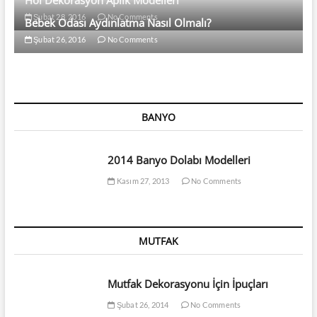
Şubat 28, 2016
No Comments
Bebek Odası Aydınlatma Nasıl Olmalı?
Şubat 26, 2016
No Comments
BANYO
2014 Banyo Dolabı Modelleri
Kasım 27, 2013
No Comments
MUTFAK
Mutfak Dekorasyonu İçin İpuçları
Şubat 26, 2014
No Comments