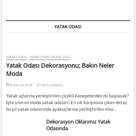
YATAK ODASI
YATAK ODASI
YATAK ODASI MODELLERI
Yatak Odası Dekorasyonu; Bakın Neler
Moda
Şubat 24, 2014
No Comments
Yatak uçlarına yerleştirilen çiçekli kanepelerden mi başlasak?
İşte yılın en moda yatak odaları! En sık karşımıza çıkan detay
bu yıl yatak odalarında ayakuçlarına yerleştirilen mini…
Dekorasyon Oklarımız Yatak
Odasında