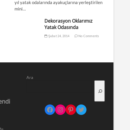
yıl yatak odalarında ayakuçlarına yerleştirilen
mini…
Dekorasyon Oklarımız
Yatak Odasında
Şubat 24, 2014
No Comments
Ara
endi
Facebook
Instagram
Pinterest
Twitter
is