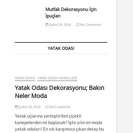
Mutfak Dekorasyonu İçin
İpuçları
Şubat 26, 2014
No Comments
YATAK ODASI
YATAK ODASI
YATAK ODASI MODELLERI
Yatak Odası Dekorasyonu; Bakın
Neler Moda
Şubat 24, 2014
No Comments
Yatak uçlarına yerleştirilen çiçekli
kanepelerden mi başlasak? İşte yılın en moda
yatak odaları! En sık karşımıza çıkan detay bu