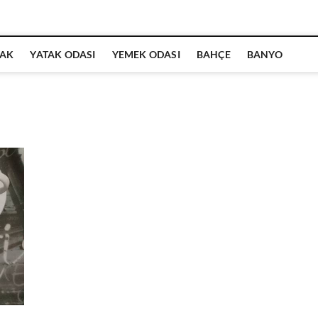
AK
YATAK ODASI
YEMEK ODASI
BAHÇE
BANYO