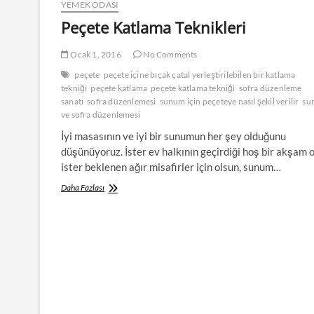
YEMEK ODASI
Peçete Katlama Teknikleri
Ocak 1, 2016
No Comments
peçete
peçete içine bıçak çatal yerleştirilebilen bir katlama
tekniği
peçete katlama
peçete katlama tekniği
sofra düzenleme
sanatı
sofra düzenlemesi
sunum için peçeteye nasıl şekil verilir
su
ve sofra düzenlemesi
İyi masasının ve iyi bir sunumun her şey olduğunu
düşünüyoruz. İster ev halkının geçirdiği hoş bir akşam 
ister beklenen ağır misafirler için olsun, sunum…
Peçete
Daha Fazlası
Katlama
Teknikleri