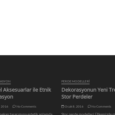
RASYON
PERDE MODELLERI
l Aksesuarlar ile Etnik
Dekorasyonun Yeni Tr
asyon
Stor Perdeler
, 2016
No Comments
Ocak 8, 2016
No Comments
ekan tasarımına estetik anlamda
Stor perde modelleri Ülkemizde of