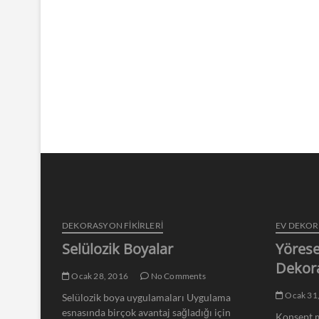
DEKORASYON FİKİRLERİ
EV DEKO
Selülozik Boyalar
Yörese
Dekor
Ocak 28, 2016
No Comments
Ocak 31
Selülozik boya uygulamaları Uygulama
esnasında birçok avantaj sağladığı için
Konsept m