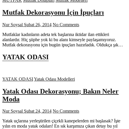
MUTFAK
Mutfak Dolapları
Mutfak Modelleri
Mutfak Dekorasyonu İçin İpuçları
Nur Soysal
Şubat 26, 2014
No Comments
Mutfaklar kadınların adeta tek başlarına iktidar ilan ettikleri
alanlardır. Hiç şüphe yok ki bu alanı kimseyle paylaşamıyoruz.
Mutfak dekorasyonu için bugün ipuçları hazırladık. Oldukça şık…
YATAK ODASI
YATAK ODASI
Yatak Odası Modelleri
Yatak Odası Dekorasyonu; Bakın Neler
Moda
Nur Soysal
Şubat 24, 2014
No Comments
Yatak uçlarına yerleştirilen çiçekli kanepelerden mi başlasak? İşte
yılın en moda yatak odaları! En sık karşımıza çıkan detay bu yıl