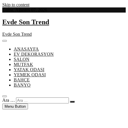
Skip to content
Cuma, Ağustos 07, 2026
Evde Son Trend
Evde Son Trend
ANASAYFA
EV DEKORASYON
SALON
MUTFAK
YATAK ODASI
YEMEK ODASI
BAHÇE
BANYO
Ara …
Menu Button