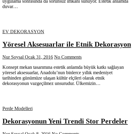
uygulama sonrasında da sorunsuz imkanı sunuyor. Estetik anlamda
duvar…
EV DEKORASYON
Yöresel Aksesuarlar ile Etnik Dekorasyon
Nur Soysal
Ocak 31, 2016
No Comments
Konsept mekan tasarımına estetik anlamda büyük katkı sağlayan
yöresel aksesuarlar, Anadolu’nun binlerce yıllık medeniyet
tarihinden günümüze ulaşan kültür elçileri olarak etnik
dekorasyonun vazgeçilmez unsurudur. Ülkemizin…
Perde Modelleri
Dekorasyonun Yeni Trendi Stor Perdeler
Nur Soysal
Ocak 8, 2016
No Comments