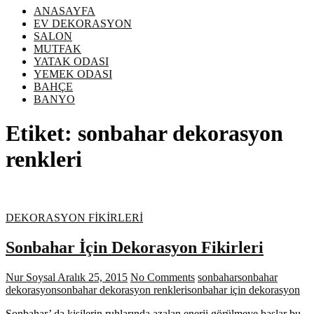
ANASAYFA
EV DEKORASYON
SALON
MUTFAK
YATAK ODASI
YEMEK ODASI
BAHÇE
BANYO
Etiket:
sonbahar dekorasyon
renkleri
DEKORASYON FİKİRLERİ
Sonbahar İçin Dekorasyon Fikirleri
Nur Soysal
Aralık 25, 2015
No Comments
sonbahar
sonbahar
dekorasyon
sonbahar dekorasyon renkleri
sonbahar için dekorasyon
Sonbahar’ da kişilerin ruhlarında azalan enerji görülmeye başlar bu