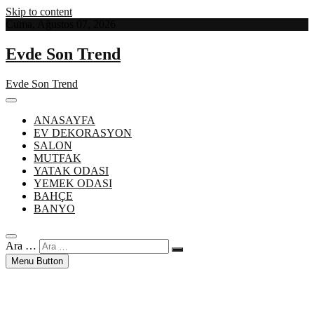
Skip to content
Cuma, Ağustos 07, 2026
Evde Son Trend
Evde Son Trend
ANASAYFA
EV DEKORASYON
SALON
MUTFAK
YATAK ODASI
YEMEK ODASI
BAHÇE
BANYO
Ara …
Menu Button