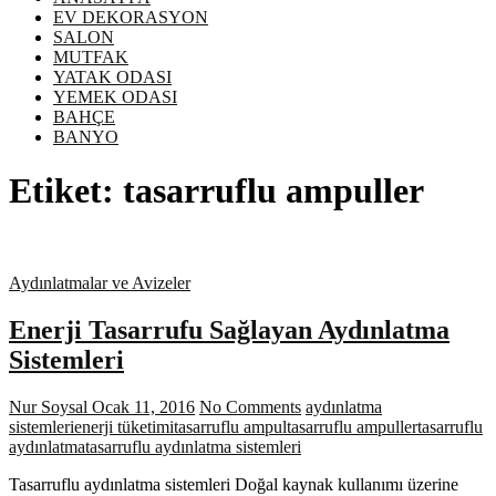
EV DEKORASYON
SALON
MUTFAK
YATAK ODASI
YEMEK ODASI
BAHÇE
BANYO
Etiket:
tasarruflu ampuller
Aydınlatmalar ve Avizeler
Enerji Tasarrufu Sağlayan Aydınlatma
Sistemleri
Nur Soysal
Ocak 11, 2016
No Comments
aydınlatma
sistemleri
enerji tüketimi
tasarruflu ampul
tasarruflu ampuller
tasarruflu
aydınlatma
tasarruflu aydınlatma sistemleri
Tasarruflu aydınlatma sistemleri Doğal kaynak kullanımı üzerine