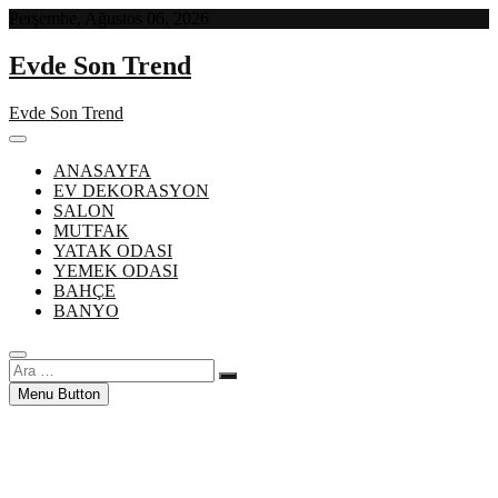
Skip
Perşembe, Ağustos 06, 2026
to
content
Evde Son Trend
Evde Son Trend
ANASAYFA
EV DEKORASYON
SALON
MUTFAK
YATAK ODASI
YEMEK ODASI
BAHÇE
BANYO
Ara
…
Menu Button