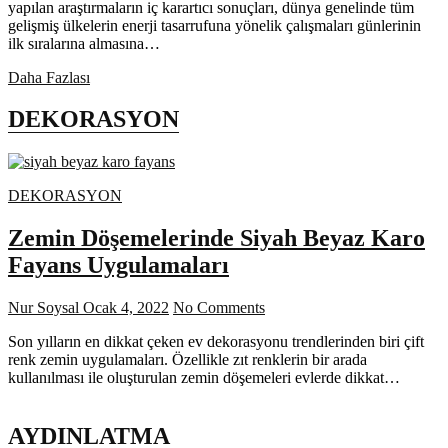
yapılan araştırmaların iç karartıcı sonuçları, dünya genelinde tüm
gelişmiş ülkelerin enerji tasarrufuna yönelik çalışmaları günlerinin
ilk sıralarına almasına…
Enerji
Daha Fazlası
Tasarrufu
Sağlayan
DEKORASYON
Aydınlatma
Sistemleri
DEKORASYON
Zemin Döşemelerinde Siyah Beyaz Karo
Fayans Uygulamaları
Nur Soysal
Ocak 4, 2022
No Comments
Son yılların en dikkat çeken ev dekorasyonu trendlerinden biri çift
renk zemin uygulamaları. Özellikle zıt renklerin bir arada
kullanılması ile oluşturulan zemin döşemeleri evlerde dikkat…
AYDINLATMA