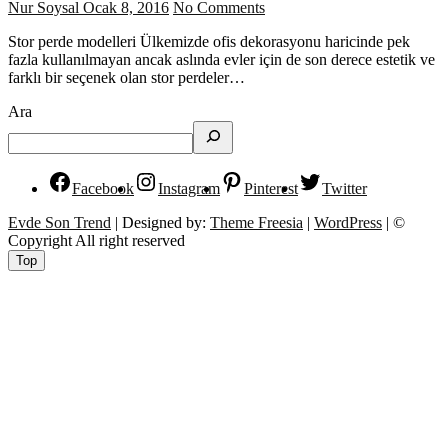
Nur Soysal
Ocak 8, 2016
No Comments
Stor perde modelleri Ülkemizde ofis dekorasyonu haricinde pek
fazla kullanılmayan ancak aslında evler için de son derece estetik ve
farklı bir seçenek olan stor perdeler…
Ara
Facebook
Instagram
Pinterest
Twitter
Evde Son Trend
| Designed by:
Theme Freesia
|
WordPress
| ©
Copyright All right reserved
Top