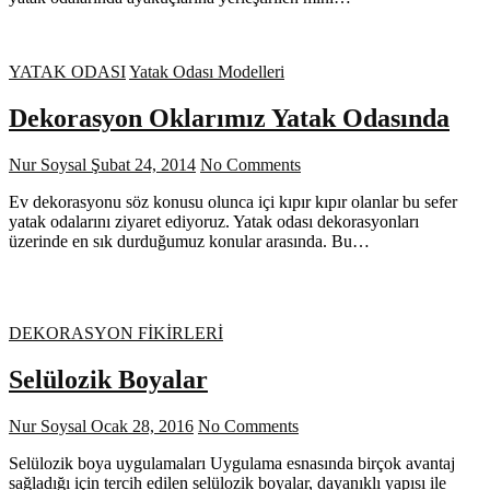
YATAK ODASI
Yatak Odası Modelleri
Dekorasyon Oklarımız Yatak Odasında
Nur Soysal
Şubat 24, 2014
No Comments
Ev dekorasyonu söz konusu olunca içi kıpır kıpır olanlar bu sefer
yatak odalarını ziyaret ediyoruz. Yatak odası dekorasyonları
üzerinde en sık durduğumuz konular arasında. Bu…
DEKORASYON FİKİRLERİ
Selülozik Boyalar
Nur Soysal
Ocak 28, 2016
No Comments
Selülozik boya uygulamaları Uygulama esnasında birçok avantaj
sağladığı için tercih edilen selülozik boyalar, dayanıklı yapısı ile