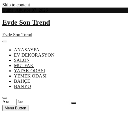
Skip to content
Cuma, Ağustos 07, 2026
Evde Son Trend
Evde Son Trend
ANASAYFA
EV DEKORASYON
SALON
MUTFAK
YATAK ODASI
YEMEK ODASI
BAHÇE
BANYO
Ara …
Menu Button