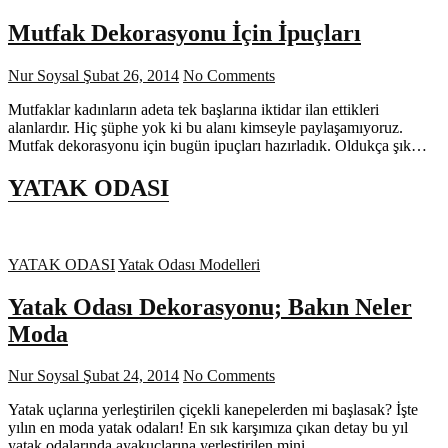
Mutfak Dekorasyonu İçin İpuçları
Nur Soysal
Şubat 26, 2014
No Comments
Mutfaklar kadınların adeta tek başlarına iktidar ilan ettikleri
alanlardır. Hiç şüphe yok ki bu alanı kimseyle paylaşamıyoruz.
Mutfak dekorasyonu için bugün ipuçları hazırladık. Oldukça şık…
YATAK ODASI
YATAK ODASI
Yatak Odası Modelleri
Yatak Odası Dekorasyonu; Bakın Neler
Moda
Nur Soysal
Şubat 24, 2014
No Comments
Yatak uçlarına yerleştirilen çiçekli kanepelerden mi başlasak? İşte
yılın en moda yatak odaları! En sık karşımıza çıkan detay bu yıl
yatak odalarında ayakuçlarına yerleştirilen mini…