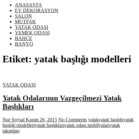
ANASAYFA
EV DEKORASYON
SALON
MUTFAK
YATAK ODASI
YEMEK ODASI
BAHÇE
BANYO
Etiket:
yatak başlığı modelleri
YATAK ODASI
Yatak Odalarının Vazgeçilmezi Yatak
Başlıkları
Nur Soysal
Kasım 26, 2015
No Comments
yatak
yatak başlığı
yatak
başlığı modelleri
yatak başlıkları
yatak odası mobilyaları
yatak
takımları