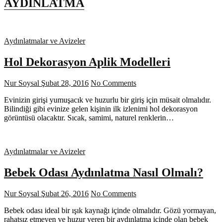
AYDINLATMA
Aydınlatmalar ve Avizeler
Hol Dekorasyon Aplik Modelleri
Nur Soysal
Şubat 28, 2016
No Comments
Evinizin girişi yumuşacık ve huzurlu bir giriş için müsait olmalıdır.
Bilindiği gibi evinize gelen kişinin ilk izlenimi hol dekorasyon
görüntüsü olacaktır. Sıcak, samimi, naturel renklerin…
Aydınlatmalar ve Avizeler
Bebek Odası Aydınlatma Nasıl Olmalı?
Nur Soysal
Şubat 26, 2016
No Comments
Bebek odası ideal bir ışık kaynağı içinde olmalıdır. Gözü yormayan,
rahatsız etmeyen ve huzur veren bir aydınlatma içinde olan bebek