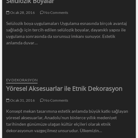
Selülozik Boyalar
Ocak 28, 2016
No Comments
Selülozik boya uygulamaları Uygulama esnasında birçok avantaj
sağladığı için tercih edilen selülozik boyalar, dayanıklı yapısı ile
uygulama sonrasında da sorunsuz imkanı sunuyor. Estetik
anlamda duvar…
EV DEKORASYON
Yöresel Aksesuarlar ile Etnik Dekorasyon
Ocak 31, 2016
No Comments
Konsept mekan tasarımına estetik anlamda büyük katkı sağlayan
yöresel aksesuarlar, Anadolu’nun binlerce yıllık medeniyet
tarihinden günümüze ulaşan kültür elçileri olarak etnik
dekorasyonun vazgeçilmez unsurudur. Ülkemizin…