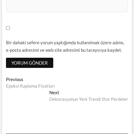
Bir dahaki sefere yorum yaptığımda kullanılmak üzere adımı,
e-posta adresimi ve web site adresimi bu tarayıcıya kaydet.
Yazı
Previous
Previous
post:
Epoksi Kaplama Fiyatları
dolaşımı
Next
Next
post:
Dekorasyonun Yeni Trendi Stor Perdeler