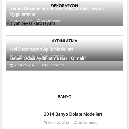
DEKORASYON
Zemin Döşemelerinde Siyah Beyaz Karo Fayans
Uygulamaları
Ocak 4, 2022
No Comments
AYDINLATMA
Hol Dekorasyon Aplik Modelleri
Şubat 28, 2016
No Comments
Bebek Odası Aydınlatma Nasıl Olmalı?
Şubat 26, 2016
No Comments
BANYO
2014 Banyo Dolabı Modelleri
Kasım 27, 2013
No Comments