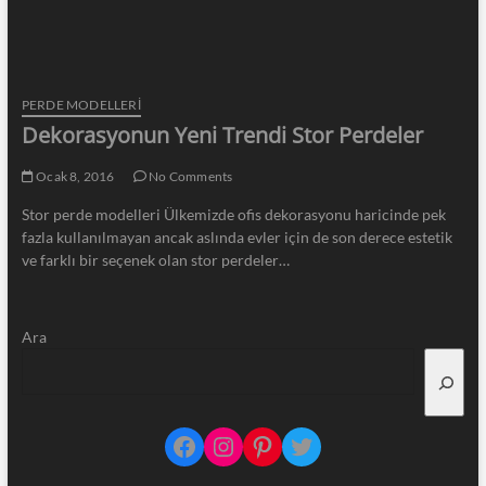
PERDE MODELLERI
Dekorasyonun Yeni Trendi Stor Perdeler
Ocak 8, 2016
No Comments
Stor perde modelleri Ülkemizde ofis dekorasyonu haricinde pek
fazla kullanılmayan ancak aslında evler için de son derece estetik
ve farklı bir seçenek olan stor perdeler…
Ara
Facebook
Instagram
Pinterest
Twitter